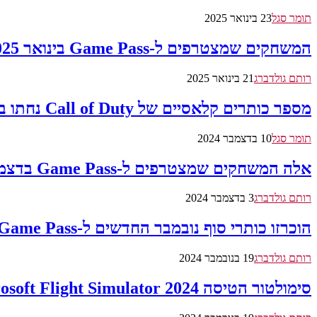
תומר סגל
23 בינואר 2025
המשחקים שמצטרפים ל-Game Pass בינואר 2025: "פאר קריי", "Sniper Elite" ועוד
רותם גולדברג
21 בינואר 2025
מספר כותרים קלאסיים של Call of Duty נחתו בחנות של מיקרוסופט ומעוררים תקוות למנויי Game Pass
תומר סגל
10 בדצמבר 2024
אלה המשחקים שמצטרפים ל-Game Pass בדצמבר 2024: "אינדיאנה ג'ונס", "Crash Team Racing" ועוד
רותם גולדברג
3 בדצמבר 2024
הוכרזו כותרי סוף נובמבר החדשים ל-Xbox Game Pass עבור הקונסולה, מחשב אישי וענן
רותם גולדברג
19 בנובמבר 2024
סימולטור הטיסה Microsoft Flight Simulator 2024 שוחרר