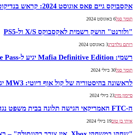
אקסבוקס גיים פאס אוגוסט 2024: קראש בנדיקוט, מאפיה ועוד בדרך למנויים
תומר סגל
6 באוגוסט 2024
"ולורנט" הושק רשמית לאקסבוקס X/S ול-PS5
רותם גולדברג
3 באוגוסט 2024
רשמי: Mafia Definitive Edition יגיע ל-Xbox Game Pass ב-13 באוגוסט
תומר סגל
30 ביולי 2024
לראשונה בהיסטוריה של קול אוף דיוטי: MW3 יגיע מחר ל-Xbox Game Pass
סיימון מזיג
23 ביולי 2024
ה-FTC האמריקאי הגישה תלונה בבית משפט נגד מיקרוסופט בעקבות העלאת המחירים של Game Pass
איתי בן טוב
19 ביולי 2024
"שחקו במשחקי Xbox. אין צורך בקונסולה" – באנדל גיימינג בענן של מיקרוסופט-אמזון הוכרז