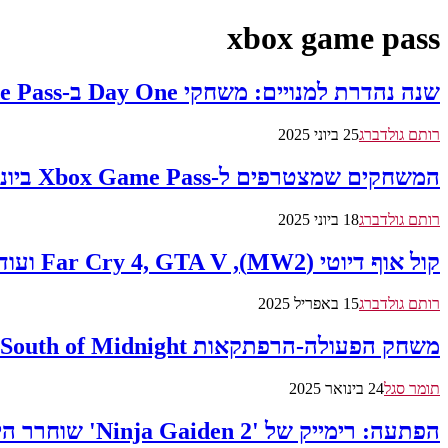
xbox game pass
שנה נהדרת למנויים: משחקי Day One ב-Xbox Game Pass לשנת 2025 – סיכום עד כה
רותם גולדברג
25 ביוני 2025
המשחקים שמצטרפים ל-Xbox Game Pass ביוני 2025: וורקראפט, טומב ריידר, קול אוף דיוטי, Rematch ועוד
רותם גולדברג
18 ביוני 2025
קול אוף דיוטי (MW2), Far Cry 4, GTA V ועוד מגיעים ל-Xbox Game Pass
רותם גולדברג
15 באפריל 2025
משחק הפעולה-הרפתקאות South of Midnight ישוחרר באפריל הקרוב
תומר סגל
24 בינואר 2025
הפתעה: רימייק של 'Ninja Gaiden 2' שוחרר היום למנויי Xbox Game Pass