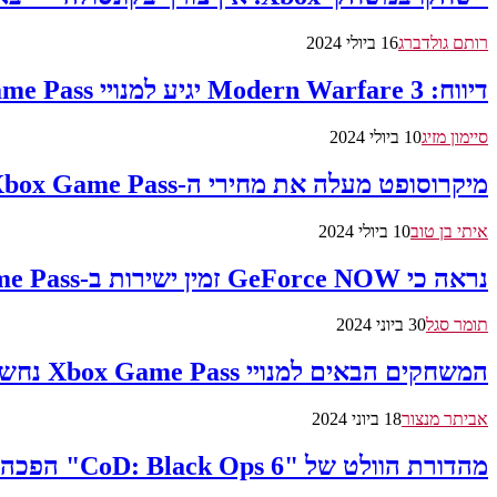
רותם גולדברג
16 ביולי 2024
דיווח: Modern Warfare 3 יגיע למנויי Xbox Game Pass החודש
סיימון מזיג
10 ביולי 2024
מיקרוסופט מעלה את מחירי ה-Xbox Game Pass ומציגה שכבת מנויים חדשה
איתי בן טוב
10 ביולי 2024
נראה כי GeForce NOW זמין ישירות ב-Xbox Game Pass עבור משחקים מסוימים
תומר סגל
30 ביוני 2024
המשחקים הבאים למנויי Xbox Game Pass נחשפו
אביתר מנצור
18 ביוני 2024
מהדורת הוולט של "CoD: Black Ops 6" הפכה לפריט המוזמן ביותר מראש ב-PlayStation Store