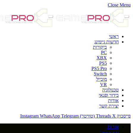
Close Menu
ראשי
חדשות גיימינג
ביקורות
PC
XBX
PS5
PS5 Pro
Switch
מובייל
VR
טכנולוגיה
בידור ופנאי
אודות
יצירת קשר
פייסבוק
X (טוויטר)
Threads
Telegram
WhatsApp
Instagram
אודות