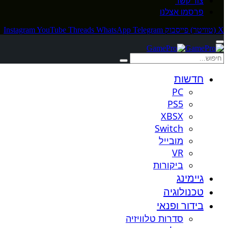
צור קשר
פרסמו אצלנו
X (טוויטר)
פייסבוק
Telegram
WhatsApp
Threads
YouTube
Instagram
חדשות
PC
PS5
XBSX
Switch
מובייל
VR
ביקורות
גיימינג
טכנולוגיה
בידור ופנאי
סדרות טלוויזיה