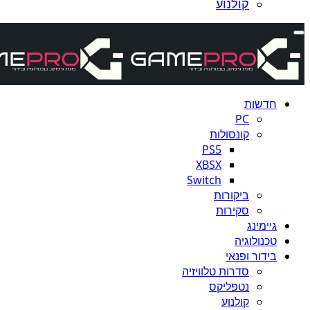
קולנוע
חדשות
PC
קונסולות
PS5
XBSX
Switch
ביקורות
סקירות
גיימינג
טכנולוגיה
בידור ופנאי
סדרות טלוויזיה
נטפליקס
קולנוע