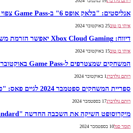
רותם גולדברג
19 בנובמבר 2024
אנליסטים: "בלאק אופס 6" ב-Game Pass צפוי להביא עד 4 מיליון מנויים חדשים
איתי בן טוב
25 באוקטובר 2024
דיווח: Xbox Cloud Gaming יאפשר הזרמת משחקים מספריות משחקים אחרות
איתי בן טוב
15 באוקטובר 2024
המשחקים שמצטרפים ל-Game Pass באוקטובר 2024: MLB 24, Sifu ועוד
רותם גולדברג
1 באוקטובר 2024
ספריית המשחקים ספטמבר 2024 לגיים פאס: "פרוסטפאנק 2", " Ara: History Untold" ועוד
רותם גולדברג
17 בספטמבר 2024
מיקרוסופט השיקה את השכבה החדשה "Xbox Game Pass Standard" במחיר של 40 שקלים לחודש
תומר סגל
10 בספטמבר 2024