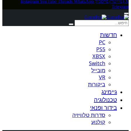
X (טוויטר)
פייסבוק
WhatsApp
Threads
YouTube
Instagram
Telegram
חדשות
PC
PS5
XBSX
Switch
מובייל
VR
ביקורות
גיימינג
טכנולוגיה
בידור ופנאי
סדרות טלוויזיה
קולנוע