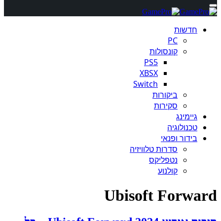
חדשות
PC
קונסולות
PS5
XBSX
Switch
ביקורות
סקירות
גיימינג
טכנולוגיה
בידור ופנאי
סדרות טלוויזיה
נטפליקס
קולנוע
Ubisoft Forward