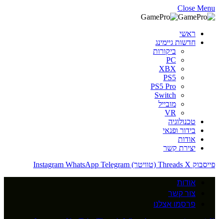
Close Menu
ראשי
חדשות גיימינג
ביקורות
PC
XBX
PS5
PS5 Pro
Switch
מובייל
VR
טכנולוגיה
בידור ופנאי
אודות
יצירת קשר
פייסבוק
X (טוויטר)
Threads
Telegram
WhatsApp
Instagram
אודות
צור קשר
פרסמו אצלנו