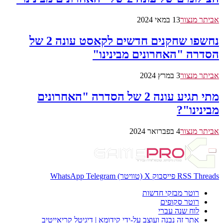
אביתר מנצור
13 במאי 2024
נחשפו שחקנים חדשים לקאסט עונה 2 של
הסדרה "האחרונים מבינינו"
אביתר מנצור
3 במרץ 2024
מתי תגיע עונה 2 של הסדרה "האחרונים
מבינינו"?
אביתר מנצור
4 בפברואר 2024
Threads
RSS
פייסבוק
X (טוויטר)
Telegram
WhatsApp
רוטר מבזקי חדשות
רוטר סקופים
לוח שנה עברי
אתר זה נבנה ועוצב על-ידי קידומא | דיגיטל קריאייטיב