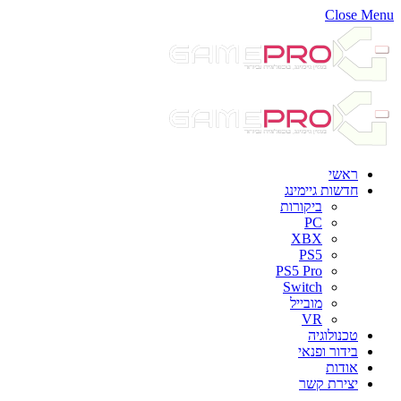
Close Menu
ראשי
חדשות גיימינג
ביקורות
PC
XBX
PS5
PS5 Pro
Switch
מובייל
VR
טכנולוגיה
בידור ופנאי
אודות
יצירת קשר