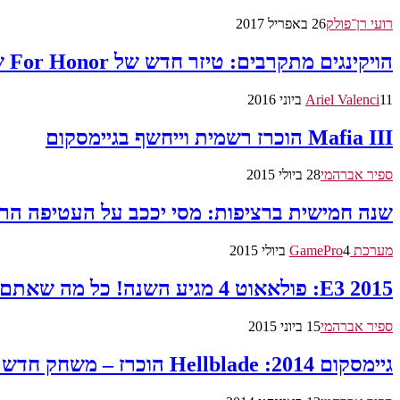
רועי רן־פולק
26 באפריל 2017
הויקינגים מתקרבים: טיזר חדש של For Honor שוחרר
11 ביוני 2016
Ariel Valenci
Mafia III הוכרז רשמית וייחשף בגיימסקום
ספיר אברהמי
28 ביולי 2015
שנה חמישית ברציפות: מסי יככב על העטיפה ה
מערכת GamePro
4 ביולי 2015
E3 2015: פולאאוט 4 מגיע השנה! כל מה שאתם צריכים לדעת
ספיר אברהמי
15 ביוני 2015
גיימסקום 2014: Hellblade הוכרז – משחק חדש מהסטודיו שאחראי על DmC