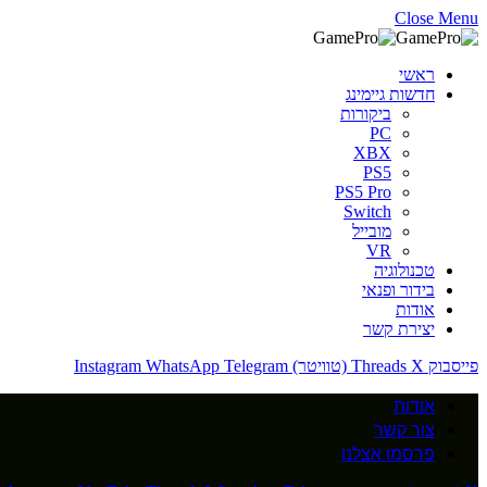
Close Menu
ראשי
חדשות גיימינג
ביקורות
PC
XBX
PS5
PS5 Pro
Switch
מובייל
VR
טכנולוגיה
בידור ופנאי
אודות
יצירת קשר
פייסבוק
X (טוויטר)
Threads
Telegram
WhatsApp
Instagram
אודות
צור קשר
פרסמו אצלנו