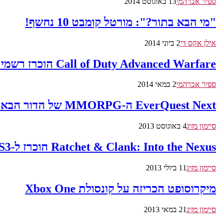
ספיר אברהמי
13 באוגוסט 2014
"מי הבא בתור?": מורטל קומבט 10 נחשף!
אילן אקס די
2 ביוני 2014
Call of Duty Advanced Warfare הוכרז רשמית!
ספיר אברהמי
2 במאי 2014
EverQuest Next ה-MMORPG של הדור הבא נחשף
סיימון מזיג
4 באוגוסט 2013
Ratchet & Clank: Into the Nexus הוכרז ל-PS3
סיימון מזיג
11 ביולי 2013
מיקרוסופט הכריזה על קונסולת Xbox One
סיימון מזיג
21 במאי 2013