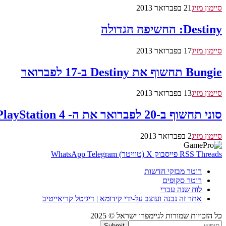
סיימון מזיג
21 בפברואר 2013
Destiny: החשיפה הגדולה
סיימון מזיג
17 בפברואר 2013
Bungie תחשוף את Destiny ב-17 לפברואר
סיימון מזיג
13 בפברואר 2013
סוני תחשוף ב-20 לפברואר את ה- PlayStation 4
סיימון מזיג
2 בפברואר 2013
Threads
RSS
פייסבוק
X (טוויטר)
Telegram
WhatsApp
רוטר מבזקי חדשות
רוטר סקופים
לוח שנה עברי
אתר זה נבנה ועוצב על-ידי קידומא | דיגיטל קריאייטיב
כל הזכויות שמורות לגיימפרו ישראל © 2025
Submit