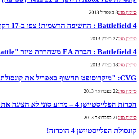
סיימון מזיג
8 באפריל 2013
Battlefield 4 : החשיפה הרשמית! צפו ב-17 דקות של סרטון החשיפה
סיימון מזיג
27 במרץ 2013
Battlefield 4 : חברת EA משחררת טיזר "Prepare 4 Battle"
סיימון מזיג
18 במרץ 2013
CVG: "מיקרוסופט תחשוף באפריל את קונסולת ה-Xbox 720". (עדכון: דומיין האתר 'XBOX EVENT' נרכש השבוע)
סיימון מזיג
22 בפברואר 2013
הכרזת הפלייסטיישן 4 – מדוע סוני לא הציגה את הקונסולה?
סיימון מזיג
21 בפברואר 2013
קונסולת הפלייסטיישן 4 הוכרזה!