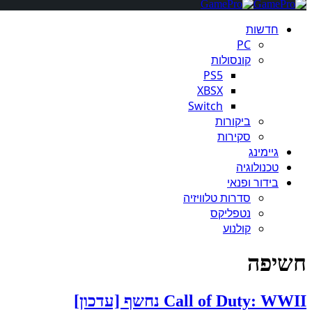
חדשות
PC
קונסולות
PS5
XBSX
Switch
ביקורות
סקירות
גיימינג
טכנולוגיה
בידור ופנאי
סדרות טלוויזיה
נטפליקס
קולנוע
חשיפה
Call of Duty: WWII נחשף [עדכון]