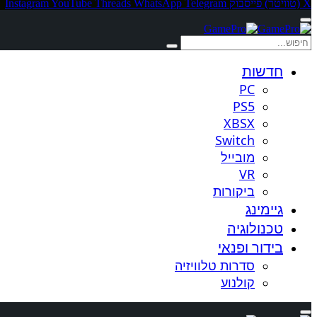
X (טוויטר)
פייסבוק
Telegram
WhatsApp
Threads
YouTube
Instagram
חדשות
PC
PS5
XBSX
Switch
מובייל
VR
ביקורות
גיימינג
טכנולוגיה
בידור ופנאי
סדרות טלוויזיה
קולנוע