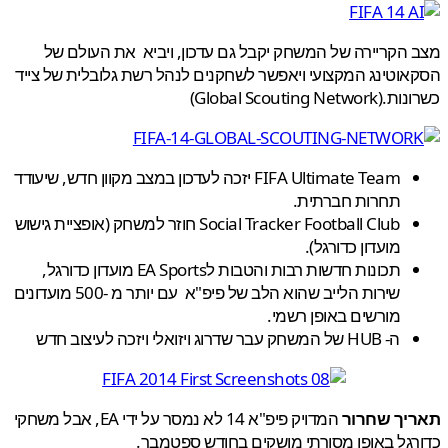
הקריירה של המשחק יקבל גם עדכון, ויביא את העולם של
וטינג המקצועי ויאפשר לשחקנים לנהל רשת גלובלית של צייד
Global Scouting Net)
FIFA Ultimate Team יזכה לעדכון במצב מקוון חדש, שיעודד
תחרות חברתית.
Social Tracker Football Club חוזר למשחק (אופציית גישוש
מועדון כדורגל).
תכונות חדשות רבות והטבות לEA Sports מועדון כדורגל,
שירות הלייב שהוא הלב של פיפ"א עם יותר מ -500 מועדונים
מורשים באופן רשמי.
ה- HUB של המשחק עבר שדרוג ויזואלי ויזכה לעיצוב חדש
יך שחרור
המדויק פיפ"א 14 לא נמסר על ידי EA, אבל משחקי
גל באופן מסורתי מושקים בחודש ספטמבר.