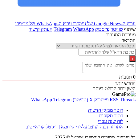
Goo של גיימפרו
ערוץ ה-WhatsApp של גיימפרו
ף
טוויטר
פייסבוק
WhatsApp
Telegram
העתק קישור
ת התגובות
אה
בות
 יותר
 יותר
הבולט ביותר
Thr
RSS
פייסבוק
X (טוויטר)
Telegram
WhatsApp
רוטר מבזקי חדשות
רוטר סקופים
לוח שנה עברי
אתר זה נבנה ועוצב על-ידי קידומא | דיגיטל קריאייטיב
כויות שמורות לגיימפרו ישראל © 2025