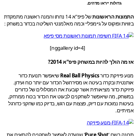
גדולות ייראו מדהים.
ונות הראשונות
של פיפ"א 14 נחתו והמנה ראשונה מתמקדת
יות ופוקוס על גיימפליי וכמה מאלמנטי השליטה בכדור במשחק :
[nggallery id=4]
ה הולך להיות במשחק פיפ"א 2014?
 פיזיקת כדור
Real Ball Physics
שיאפשר תנועת כדור
טית ובקרה בעיטה או מסירהשל הכדור עם יותר כוח ועידון.
קת כדור מציאותית אשר קובעת את המסלולים של כדורים
חק, מה שיאפשר לשחקנים לבעוט את הכדור בכוח ממרחק,
ות נמוכות עם דיוק, פצצות עם רגש, בדיוק כמו שחקני כדורגל
יים.
ה בשם '
Pure Shot
' שנועדה לאפשר לשחקנים להתאים את