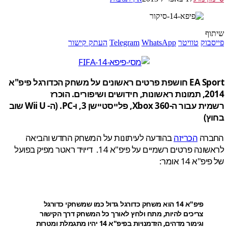
ף
בוק
טוויטר
WhatsApp
Telegram
העתק קישור
EA Sport חושפת פרטים ראשונים על משחק הכדורגל פיפ"א
2014, תמונות ראשונות, חידושים ושיפורים. הוכרז
רשמית עבור ה-Xbox 360, פלייסטיישן 3, ו-PC. (ה- Wii U שוב
ץ)
רה
הכריזה
בהודעה לעיתונות על המשחק החדש והביאה
לראשונה פרטים רשמיים על פיפ"א 14. דייויד ראטר מפיק בפועל
א 14 אומר:
פיפ"א 14 הוא משחק כדורגל גדול כמו שמשחקי כדורגל
צריכים להיות, מתח ולחץ לאורך כל המשחק דרך הקישור
וגימור מדהים, הזדמנויות בפיפ"א 14 יהיו מתגמלת ומטרות