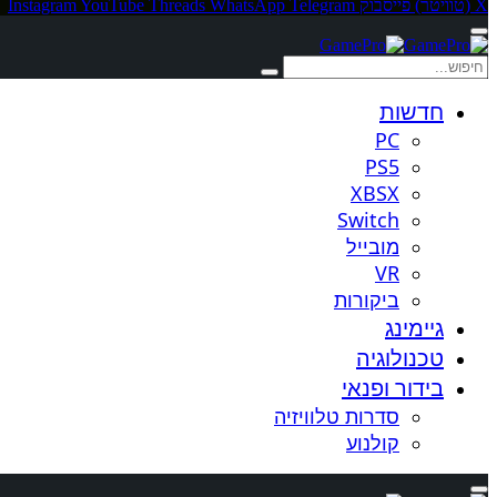
X (טוויטר)
פייסבוק
Telegram
WhatsApp
Threads
YouTube
Instagram
חדשות
PC
PS5
XBSX
Switch
מובייל
VR
ביקורות
גיימינג
טכנולוגיה
בידור ופנאי
סדרות טלוויזיה
קולנוע