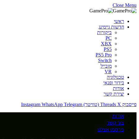
Close Menu
ראשי
חדשות גיימינג
ביקורות
PC
XBX
PS5
PS5 Pro
Switch
מובייל
VR
טכנולוגיה
בידור ופנאי
אודות
יצירת קשר
פייסבוק
X (טוויטר)
Threads
Telegram
WhatsApp
Instagram
אודות
צור קשר
פרסמו אצלנו