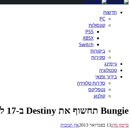
חדשות
PC
קונסולות
PS5
XBSX
Switch
ביקורות
סקירות
גיימינג
טכנולוגיה
בידור ופנאי
סדרות טלוויזיה
נטפליקס
קולנוע
Bungie תחשוף את Destiny ב-17 לפברואר
סיימון מזיג
13 בפברואר 2013
אין תגובות