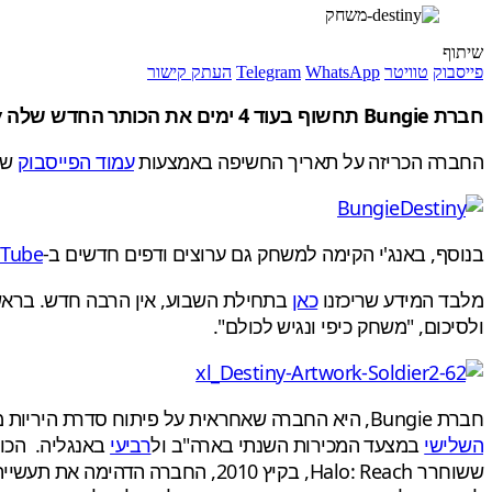
שיתוף
פייסבוק
טוויטר
WhatsApp
Telegram
העתק קישור
חברת Bungie תחשוף בעוד 4 ימים את הכותר החדש שלה Destiny.
החברה הכריזה על תאריך החשיפה באמצעות
עמוד הפייסבוק
שלה. "ght here on Feb. 17
בנוסף, באנג'י הקימה למשחק גם ערוצים ודפים חדשים ב-
uTube
מלבד המידע שריכזנו
כאן
ולסיכום, "משחק כיפי ונגיש לכולם".
חברת Bungie, היא החברה שאחראית על פיתוח סדרת היריות מגוף ראשון, הסופר מצליחה לאקסבוקס, Halo. למעט הכותר האחרון
השלישי
במצעד המכירות השנתי בארה"ב ול
רביעי
ששוחרר Halo: Reach, בקיץ 2010, החברה הדהימה את תעשיית הגיימינג כשהכריזה על חוזה בן 10 שנים עם חברת ה