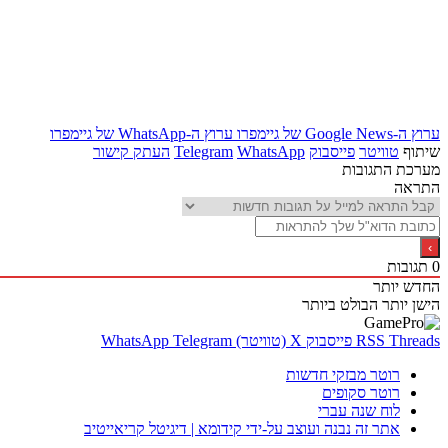
ערוץ ה-Google News של גיימפרו
ערוץ ה-WhatsApp של גיימפרו
שיתוף
טוויטר
פייסבוק
WhatsApp
Telegram
העתק קישור
מערכת התגובות
התראה
0
תגובות
החדש יותר
הישן יותר
הבולט ביותר
Threads
RSS
פייסבוק
X (טוויטר)
Telegram
WhatsApp
רוטר מבזקי חדשות
רוטר סקופים
לוח שנה עברי
אתר זה נבנה ועוצב על-ידי קידומא | דיגיטל קריאייטיב