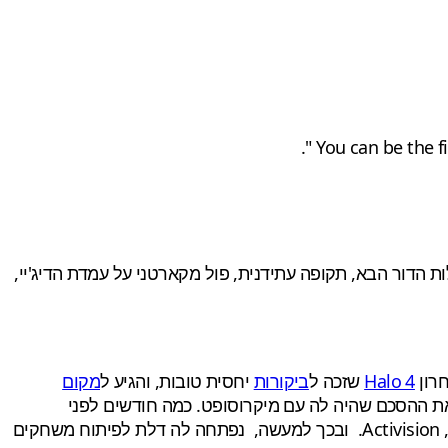
שי פרקים: משחק יריות מגוף ראשון (אולי MMO), כנראה לקונסולות הדור הבא, תקופה עתידנית, פול מקארטני על עמדת הדיג'יי,
Halo 4
שזכה ל
ביקורות
יחסית טובות, והגיע ל
מקום
ה לסדרה היה Halo: Reach, שחתם למעשה את ההסכם שהיה לה עם מיקרוסופט. כמה חודשים לפני
, Activision. ובכך למעשה, נפתחה לה דלת לפיתוח משחקים