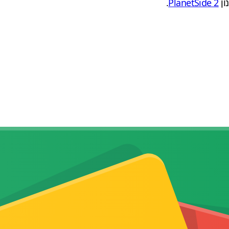
ון
PlanetSide 2
.