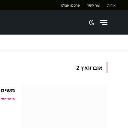
אודות
צור קשר
פרסמו אצלנו
אוברוואץ 2
משימות PvE ב-Overwatch 2 ככל
תומר סגל