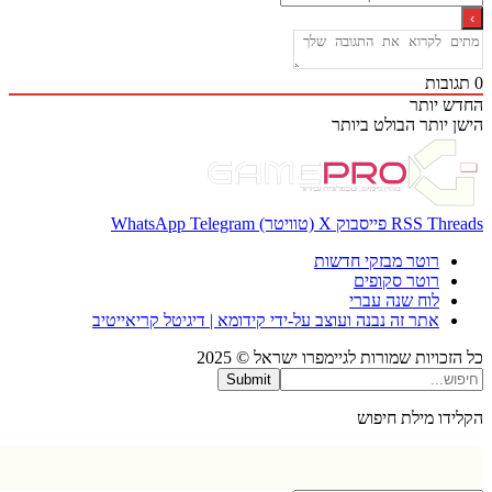
בות
 יותר
 יותר
הבולט ביותר
Thr
RSS
פייסבוק
X (טוויטר)
Telegram
WhatsApp
רוטר מבזקי חדשות
רוטר סקופים
לוח שנה עברי
אתר זה נבנה ועוצב על-ידי קידומא | דיגיטל קריאייטיב
כויות שמורות לגיימפרו ישראל © 2025
Submit
דו מילת חיפוש