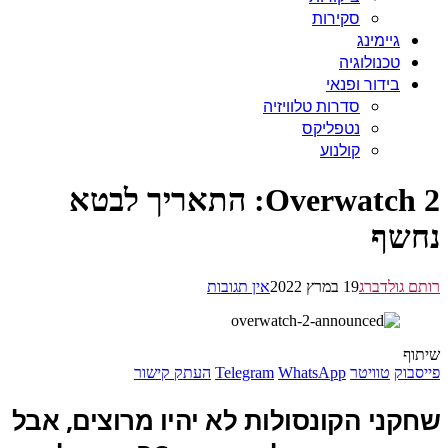
סקירות
גיימינג
טכנולוגיה
בידור ופנאי
סדרות טלוויזיה
נטפליקס
קולנוע
Overwatch 2: התאריך לבטא
שף
 גולדברג
19 במרץ 2022
אין תגובות
ף
בוק
טוויטר
WhatsApp
Telegram
העתק קישור
קני הקונסולות לא יהיו מרוצים, אבל