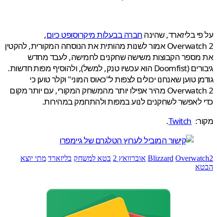
י בליזארד, שהינה
חברה בבעלות מיקרוסופט כיום
,
Overwatch 2 אמור לשנות מהותית את הנוסחה המקורית, להקטין
מספר הקבוצות משישה שחקנים לחמישה, לעבד מחדש
גיבורים (Doomfist הוא עכשיו טנק, למשל), ולהוסיף מפות חדשות.
ן טוען שאנחנו יכולים לצפות ל"כאוס המוני" וקלר טוען כי
Overwatch 2 מהיר אפילו יותר מהמשחק המקורי, עם יותר מקום
לאפשר לשחקנים לנוע במפות ולהתחמק במהירות.
ר:
Twitch
.
Overwa
Blizzard
אוברוואץ 2
בטא למשחק
בליזארד
מתי יוצא
א