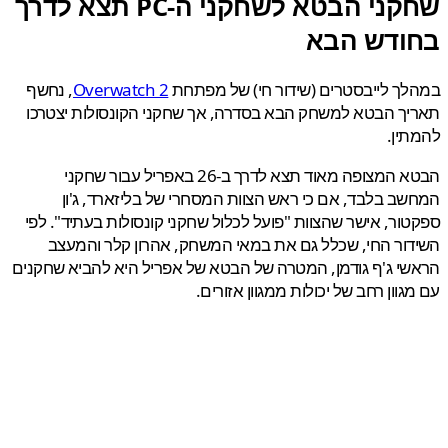
שחקני הבטא לשחקני ה-PC תצא לדרך
ודש הבא
ך לייבסטרים (שידור חי) של מפתחת
Overwatch 2
, נחשף
ך הבטא למשחק הבא בסדרה, אך שחקני הקונסולות יצטרכו
ין.
הבטא המצופה מאוד תצא לדרך ב-26 באפריל עבור שחקני
ב בלבד, אם כי ראש הצוות המסחרי של בליזארד, ג'ון
ור, אישר שהצוות "פועל לכלול שחקני קונסולות בעתיד". לפי
ור החי, שכלל גם את במאי המשחק, אהרון קלר והמעצב
י ג'ף גודמן, המטרה של הבטא של אפריל היא להביא שחקנים
גוון רחב של יכולות ממגוון אזורים.