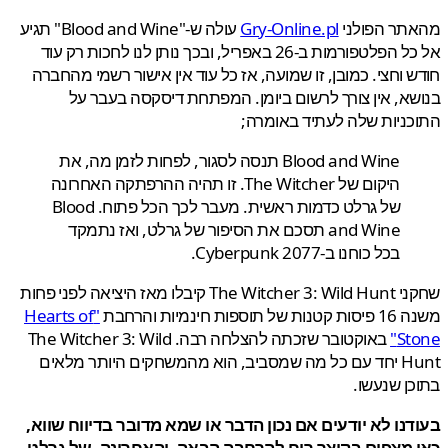
תר הפולני
Gry-Online.pl
עולה ש-"Blood and Wine" תגיע
אל כל הפלטפורמות ב-26 באפריל, ובכך נותן לנו לחכות רק עוד
 וחצי. כמובן, זו שמועה, אז כל עוד אין אישור רשמי מהחברה
א, אין צורך לרשום ביומן. המפתחת דיסקסה בעבר על
ניות שלה לעתיד באומרה;
Blood and Wine תנסה לסגור, לפחות לזמן מה, את
היקום של The Witcher. זו תהיה ההרפתקה האחרונה
של גרלט כדמות ראשית. מעבר לכך הכל פתוח. Blood
and Wine תסכם את הסיפור של גרלט, ואז נתמקד
בכל כוחנו ב-Cyberpunk 2077.
שחקני The Witcher 3: Wild Hunt קיבלו מאז היציאה לפני פחות
ספות חינמיות והרחבת
"Hearts of
St
באוקטובר שזכתה להצלחה רבה. The Witcher 3: Wild
Hunt יחד עם כל מה שמסביב, הוא מהמשחקים היותר מלאים
ן שנעשו.
נו לא יודעים אם נכון הדבר או שמא מדובר בדיווח שווא,
 מצפים בקוצר רוח להרחבה הבאה, והאחרונה, של גרלט.