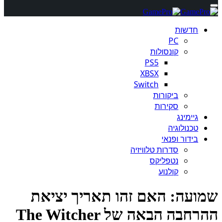
חדשות
PC
קונסולות
PS5
XBSX
Switch
ביקורות
סקירות
גיימינג
טכנולוגיה
בידור ופנאי
סדרות טלוויזיה
נטפליקס
קולנוע
ועה: האם זהו תאריך יציאת
ההרחבה הבאה של The Witcher