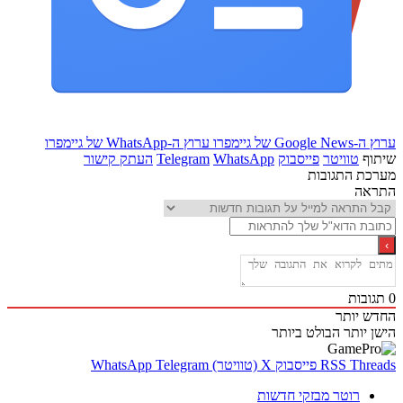
Goo של גיימפרו
ערוץ ה-WhatsApp של גיימפרו
ף
טוויטר
פייסבוק
WhatsApp
Telegram
העתק קישור
ת התגובות
אה
בות
 יותר
 יותר
הבולט ביותר
Thr
RSS
פייסבוק
X (טוויטר)
Telegram
WhatsApp
רוטר מבזקי חדשות