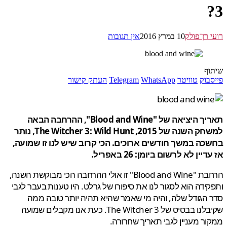
 רן־פולק
10 במרץ 2016
אין תגובות
ף
בוק
טוויטר
WhatsApp
Telegram
העתק קישור
תאריך היציאה של "Blood and Wine", ההרחבה הבאה
למשחק השנה של 2015, The Witcher 3: Wild Hunt, נותר
ה במשך חודשים ארוכים. הכי קרוב שיש לנו זו שמועה,
יין לא לרשום ביומן: 26 באפריל.
הרחבת "Blood and Wine" זו אולי ההרחבה הכי מבוקשת השנה,
ידה הוא לסגור לנו את סיפורו של גרלט. היו טענות בעבר לגבי
הגודל שלה, והיה מי שאמר שהיא תהיה יותר טובה ממה
שקיבלנו בבסיס של The Witcher 3. כעת אנו מקבלים שמועה
ר מעניין לגבי תאריך שחרורה.