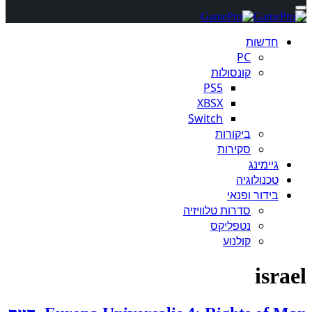
חדשות
PC
קונסולות
PS5
XBSX
Switch
ביקורות
סקירות
גיימינג
טכנולוגיה
בידור ופנאי
סדרות טלוויזיה
נטפליקס
קולנוע
israel