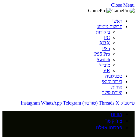
Close Menu
ראשי
חדשות גיימינג
ביקורות
PC
XBX
PS5
PS5 Pro
Switch
מובייל
VR
טכנולוגיה
בידור ופנאי
אודות
יצירת קשר
פייסבוק
X (טוויטר)
Threads
Telegram
WhatsApp
Instagram
אודות
צור קשר
פרסמו אצלנו