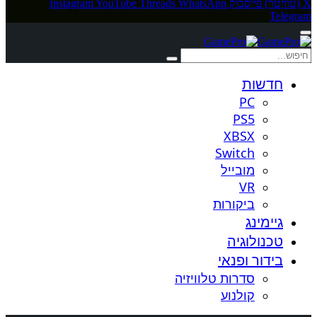
X (טוויטר)
פייסבוק
WhatsApp
Threads
YouTube
Instagram
Telegram
חדשות
PC
PS5
XBSX
Switch
מובייל
VR
ביקורות
גיימינג
טכנולוגיה
בידור ופנאי
סדרות טלוויזיה
קולנוע