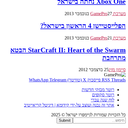
Xbox One נחתה בישראל
מערכת GamePro
27 בנובמבר 2013
הפלייסטיישן 4 הראשון בישראל?
מערכת GamePro
21 בנובמבר 2013
StarCraft II: Heart of the Swarm הבטא
מתרחבת
סיימון מזיג
25 בדצמבר 2012
Threads
RSS
פייסבוק
X (טוויטר)
Telegram
WhatsApp
רוטר מבזקי חדשות
רוטר סקופים
לוח שנה עברי
אתר זה נבנה ועוצב על-ידי קידומא | דיגיטל קריאייטיב
כל הזכויות שמורות לגיימפרו ישראל © 2025
Submit