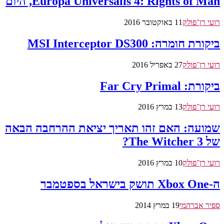
Europa Universalis 4: Rights of Man, היום
רועי רן־פולק
11 באוקטובר 2016
ביקורת חומרה: MSI Interceptor DS300
רועי רן־פולק
27 באפריל 2016
ביקורת: Far Cry Primal
רועי רן־פולק
13 במרץ 2016
שמועה: האם זהו תאריך יציאת ההרחבה הבאה
של The Witcher 3?
רועי רן־פולק
10 במרץ 2016
ה-Xbox One תושק בישראל בספטמבר
ספיר אברהמי
19 במרץ 2014