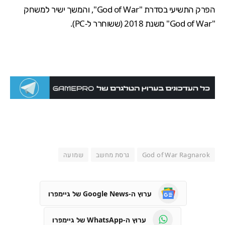
הפרק התשיעי בסדרת "God of War", והמשך ישיר למשחק
"
God of War
" משנת 2018 (
ששוחרר ל-PC
).
God of War Ragnarok
גרסת מחשב
שמועה
ערוץ ה-Google News של גיימפרו
ערוץ ה-WhatsApp של גיימפרו