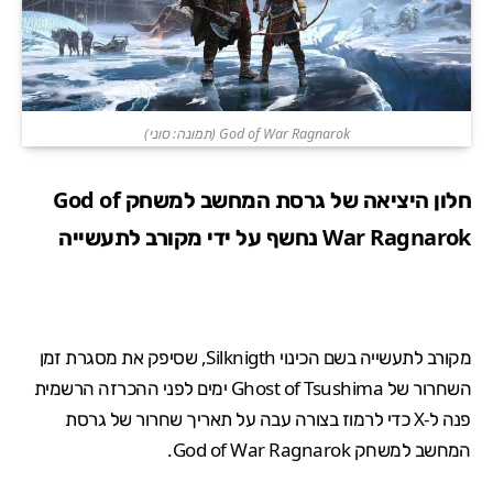
God of War Ragnarok (תמונה: סוני)
חלון היציאה של גרסת המחשב למשחק God of
War Ragnarok נחשף על ידי מקורב לתעשייה
מקורב לתעשייה בשם הכינוי Silknigth, ש
סיפק
את מסגרת זמן
השחרור של
Ghost of Tsushima
ימים לפני ההכרזה הרשמית
פנה ל-X כדי לרמוז בצורה עבה על תאריך שחרור של גרסת
המחשב למשחק God of War Ragnarok.