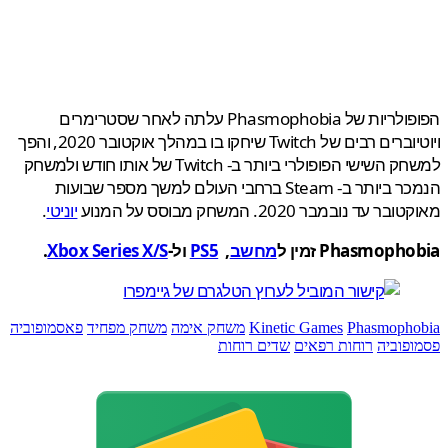
הפופולריות של Phasmophobia עלתה לאחר שסטרימרים
ויוטיוברים רבים של Twitch שיחקו בו במהלך אוקטובר 2020, והפך
למשחק השישי הפופולרי ביותר ב- Twitch של אותו חודש ולמשחק
הנמכר ביותר ב- Steam ברחבי העולם למשך מספר שבועות
 עד נובמבר 2020. המשחק מבוסס על המנוע
יוניטי
.
Phasmoph זמין ל
מחשב
,
PS5
ול-
Xbox Series X/S
.
Phasmoph
Kinetic Games
משחק אימה
משחק מפחיד
פאסמופוביה
פוביה
רוחות רפאים
שדים רוחות