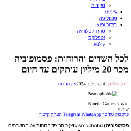
סקירות
גיימינג
טכנולוגיה
בידור ופנאי
סדרות טלוויזיה
נטפליקס
קולנוע
ל השדים והרוחות: פסמופוביה
ן עותקים עד היום
 גולדברג
4 בנובמבר 2024
אין תגובות
Kinetic G
ף
בוק
טוויטר
WhatsApp
Telegram
העתק קישור
ופוביה
(Phasmophobia) כותר ציד הרוחות עטור השבחים