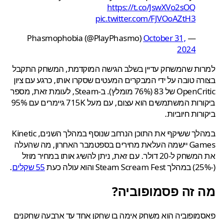
https://t.co/JswXVo2sOQ
pic.twitter.com/FJVOoAZtH3
October 31,
— Phasmophobia (@PlayPhasmo)
2024
ות שהמשחק עדיין בשלב הגישה המוקדמת, המשחק התקבל
ה טובה על ידי המבקרים המעטים שסקרו אותו, כרגע עם ציון
OpenCritic של 83 (76% מומלץ). ב-Steam, לעומת זאת, מספר
ביקורות המשתמשים הוא עצום, עם מעל 715K גיימרים עם 95%
רות חיוביות.
במהלך ששיקף את התוכן הנרחב שנוסף במהלך השנים, Kinetic
Games יישמה העלאת מחירים בספטמבר האחרון, מה שהעלה
את המשחק ל-20 דולר. עם זאת, ניתן להשיג אותו במחיר מוזל
55 שקלים
.
 זה פסמופוביה?
ופוביה הוא משחק אימה בו שחקן אחד עד ארבעה שחקנים