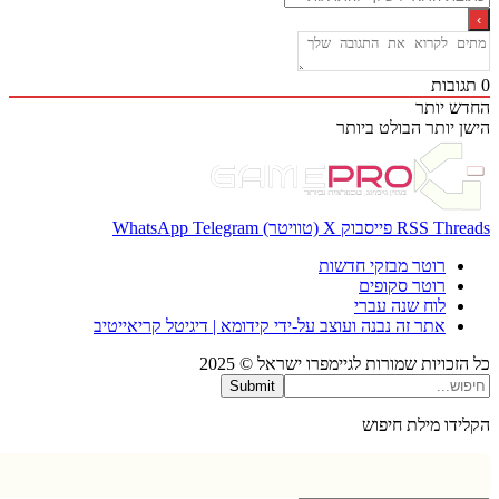
בות
 יותר
 יותר
הבולט ביותר
Thr
RSS
פייסבוק
X (טוויטר)
Telegram
WhatsApp
רוטר מבזקי חדשות
רוטר סקופים
לוח שנה עברי
אתר זה נבנה ועוצב על-ידי קידומא | דיגיטל קריאייטיב
כויות שמורות לגיימפרו ישראל © 2025
Submit
דו מילת חיפוש