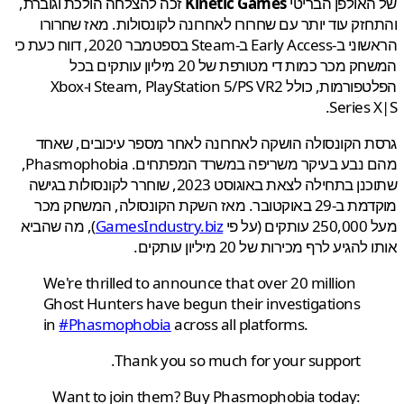
אולפן הבריטי
Kinetic Games
זכה להצלחה הולכת וגוברת,
זק עוד יותר עם שחרורו לאחרונה לקונסולות. מאז שחרורו
הראשוני ב-Early Access ב-Steam בספטמבר 2020, דווח כעת כי
המשחק מכר כמות די מטורפת של 20 מיליון עותקים בכל
הפלטפורמות, כולל Steam, PlayStation 5/PS VR2 ו-Xbox
Series 
 הקונסולה הושקה לאחרונה לאחר מספר עיכובים, שאחד
מהם נבע בעיקר משריפה במשרד המפתחים. Phasmophobia,
שתוכנן בתחילה לצאת באוגוסט 2023, שוחרר לקונסולות בגישה
מוקדמת ב-29 באוקטובר. מאז השקת הקונסולה, המשחק מכר
(על פי
GamesIndustry.biz
), מה שהביא
הגיע לרף מכירות של 20 מיליון עותקים.
We're thrilled to announce that over 20 million
Ghost Hunters have begun their investigations
in
#Phasmophobia
across all platforms.
Thank you so much for your support.
Want to join them? Buy Phasmophobia today: