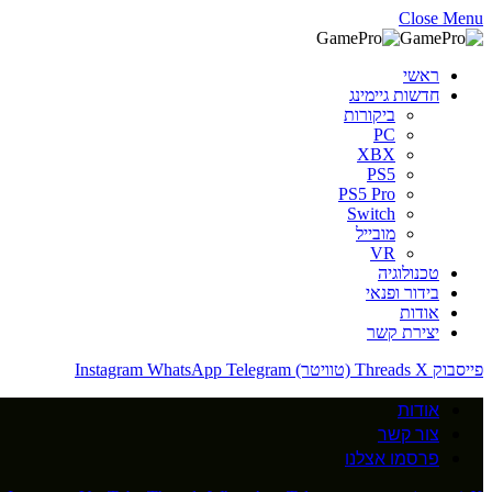
Close Menu
ראשי
חדשות גיימינג
ביקורות
PC
XBX
PS5
PS5 Pro
Switch
מובייל
VR
טכנולוגיה
בידור ופנאי
אודות
יצירת קשר
פייסבוק
X (טוויטר)
Threads
Telegram
WhatsApp
Instagram
אודות
צור קשר
פרסמו אצלנו