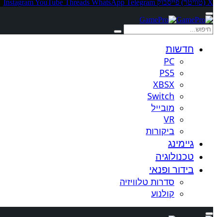
X (טוויטר)
פייסבוק
Telegram
WhatsApp
Threads
YouTube
Instagram
חדשות
PC
PS5
XBSX
Switch
מובייל
VR
ביקורות
גיימינג
טכנולוגיה
בידור ופנאי
סדרות טלוויזיה
קולנוע