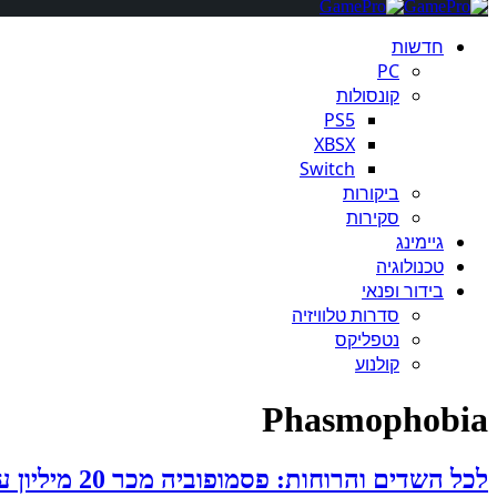
חדשות
PC
קונסולות
PS5
XBSX
Switch
ביקורות
סקירות
גיימינג
טכנולוגיה
בידור ופנאי
סדרות טלוויזיה
נטפליקס
קולנוע
Phasmophobia
לכל השדים והרוחות: פסמופוביה מכר 20 מיליון עותקים עד היום