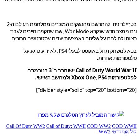
בטריילר ניתן להתרשם מהנשקים המוכרים ממלחמת העולם ה-2
וגם ממצב חדש שנקרא War Mode, שבו שחקנים חייבים לעבוד
ת ולהילחם על שליטה באמצעות יעדים אסטרטגיים מרובים.
בטא למשחק תחל באוגוסט לבעלי PS4, לא ידוע כרגע על
ורמות אחרות.
Call of Duty World War II ישוחרר ב־3 בנובמבר
 Xbox One, PS4 ולמחשב האישי.
Call Of Duty WW2
Call of Duty: WWII
COD WW2
COD W
וף דיוטי WW2