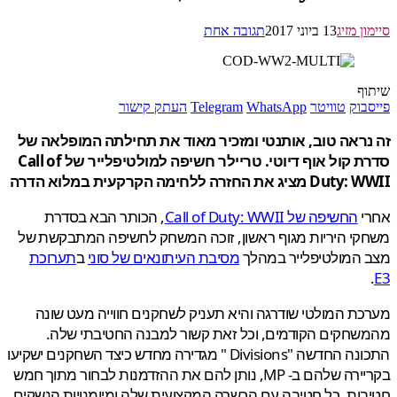
ן מזיג
13 ביוני 2017
תגובה אחת
ף
בוק
טוויטר
WhatsApp
Telegram
העתק קישור
נראה טוב, אותנטי ומזכיר מאוד את תחילתה המופלאה של
סדרת קול אוף דיוטי. טריילר חשיפה למולטיפלייר של Call of
ג את החזרה ללחימה הקרקעית במלוא הדרה
י
החשיפה של Call of Duty: WWII
, הכותר הבא בסדרת
י היריות מגוף ראשון, זוכה המשחק לחשיפה המתבקשת של
 המולטיפלייר במהלך
מסיבת העיתונאים של סוני
ב
תערוכת
ת המולטי שודרגה והיא תעניק לשחקנים חווייה מעט שונה
חקים הקודמים, וכל זאת קשור למבנה החטיבתי שלה.
התכונה החדשה "Divisions " מגדירה מחדש כיצד השחקנים ישקיעו
בקריירה שלהם ב- MP, נותן להם את ההזדמנות לבחור מתוך חמש
ות, כל חטיבה עם הכשרה המקצועית שלה ומיומנויות הנשקים.