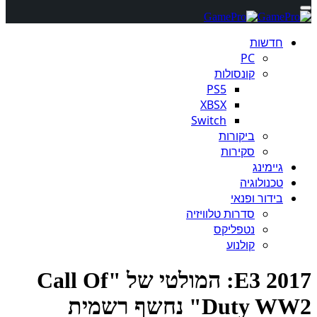
חדשות
PC
קונסולות
PS5
XBSX
Switch
ביקורות
סקירות
גיימינג
טכנולוגיה
בידור ופנאי
סדרות טלוויזיה
נטפליקס
קולנוע
E3 2017: המולטי של "Call Of
Duty" נחשף רשמית