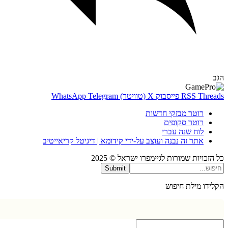
Thr
RSS
פייסבוק
X (טוויטר)
Telegram
WhatsApp
רוטר מבזקי חדשות
רוטר סקופים
לוח שנה עברי
אתר זה נבנה ועוצב על-ידי קידומא | דיגיטל קריאייטיב
כויות שמורות לגיימפרו ישראל © 2025
Submit
דו מילת חיפוש