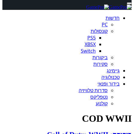
חדשות
PC
קונסולות
PS5
XBSX
Switch
ביקורות
סקירות
גיימינג
טכנולוגיה
בידור ופנאי
סדרות טלוויזיה
נטפליקס
קולנוע
COD WWII