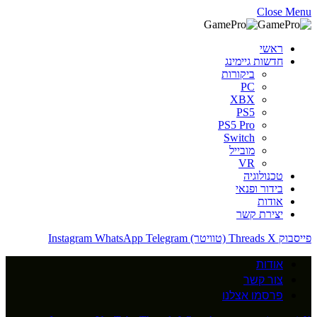
Close Menu
ראשי
חדשות גיימינג
ביקורות
PC
XBX
PS5
PS5 Pro
Switch
מובייל
VR
טכנולוגיה
בידור ופנאי
אודות
יצירת קשר
פייסבוק
X (טוויטר)
Threads
Telegram
WhatsApp
Instagram
אודות
צור קשר
פרסמו אצלנו