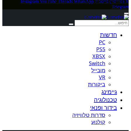
X (טוויטר)
פייסבוק
WhatsApp
Threads
YouTube
Instagram
Telegram
חדשות
PC
PS5
XBSX
Switch
מובייל
VR
ביקורות
גיימינג
טכנולוגיה
בידור ופנאי
סדרות טלוויזיה
קולנוע