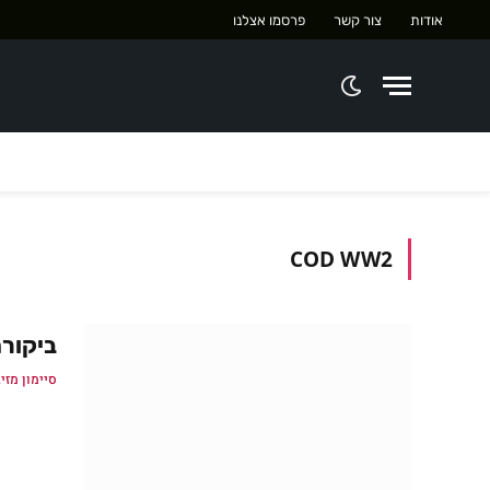
אודות
צור קשר
פרסמו אצלנו
COD WW2
ביקורת: Duty: WWII
סיימון מזיג