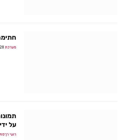
חתימה
מערכת GamePro
28 בספטמבר 017
על ידי מנהל 
רועי רן־פו