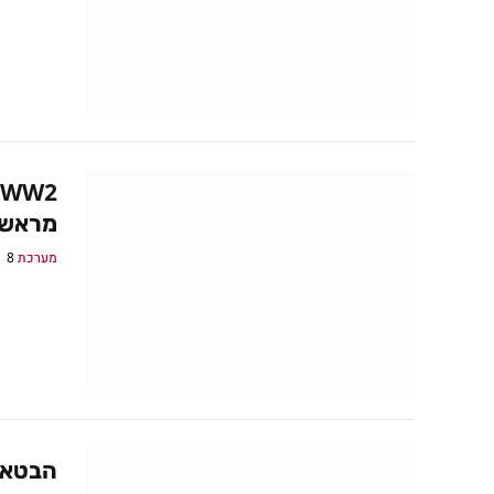
מראש
מערכת GamePro
8 בספטמבר 2017
הבטא ל-Call of Duty: WW2