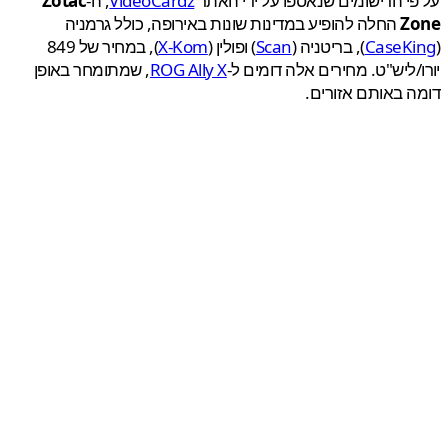
י הרישומים שנאספו על ידי האתר
VideoCardz
, ה-
Zotac
Z
החלה להופיע במדינות שונות באירופה, כולל גרמניה
CaseK
), בריטניה (
Scan
) ופולין (
X-Kom
), במחיר של 849
/ליש"ט. מחירים אלה דומים ל-
ROG Ally X
, שמתומחר באופן
 באותם אזורים.