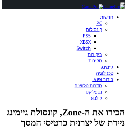
חדשות
PC
קונסולות
PS5
XBSX
Switch
ביקורות
סקירות
גיימינג
טכנולוגיה
בידור ופנאי
סדרות טלוויזיה
נטפליקס
קולנוע
הכירו את ה-Zone, קונסולת גיימינג
ידת של יצרנית כרטיסי המסך