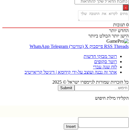
בות
 יותר
 יותר
הבולט ביותר
Thr
RSS
פייסבוק
X (טוויטר)
Telegram
WhatsApp
רוטר מבזקי חדשות
רוטר סקופים
לוח שנה עברי
אתר זה נבנה ועוצב על-ידי קידומא | דיגיטל קריאייטיב
כויות שמורות לגיימפרו ישראל © 2025
Submit
דו מילת חיפוש
Insert