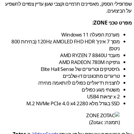
פילי הספק, מאפיינים תרמיים וקצבי שעון עדיין צפויים להשפיע
ביצועים.
טכני ZONE:
מערכת הפעלה Windows 11
מסך 7 אינץ' 120Hz AMOLED FHD HDR (בהירות 800
ניטס)
מעבד AMD RYZEN 7 8840U
גרפיקה AMD RADEON 780M
ג'ויסטיקים וטריגרים של Elite Hall Sense
טריגרים מתכווננים דו-שלביים
לחצנית רדיאליים כפולים להתאמה מהירה
משטחי מגע כפולים
2 x יציאות USB4
SSD בגודל מלא 2280 M.2 NVMe PCIe 4.0 x4
(תמונה: Zotac)