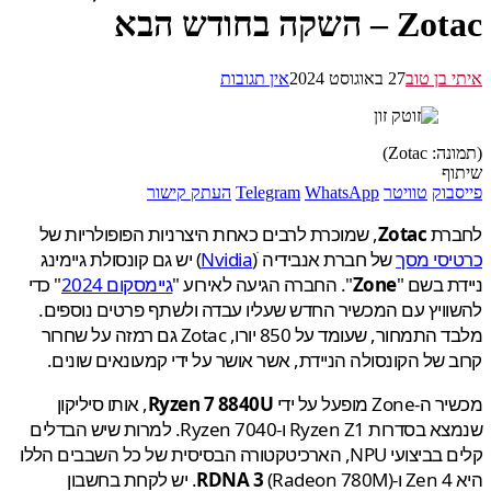
 השקה בחודש הבא
 בן טוב
27 באוגוסט 2024
אין תגובות
 Zotac)
ף
בוק
טוויטר
WhatsApp
Telegram
העתק קישור
רת
Zotac
, שמוכרת לרבים כאחת היצרניות הפופולריות של
סי מסך
של חברת אנבידיה ׁ(
Nvidia
) יש גם קונסולת גיימינג
ת בשם "
Zone
". החברה הגיעה לאירוע "
גיימסקום 2024
" כדי
ויץ עם המכשיר החדש שעליו עבדה ולשתף פרטים נוספים.
מלבד התמחור, שעומד על 850 יורו, Zotac גם רמזה על שחרור
 של הקונסולה הניידת, אשר אושר על ידי קמעונאים שונים.
Zo מופעל על ידי
Ryzen 7 8840U
, אותו סיליקון
שנמצא בסדרות Ryzen Z1 ו-Ryzen 7040. למרות שיש הבדלים
קלים בביצועי NPU, הארכיטקטורה הבסיסית של כל השבבים הללו
-
RDNA 3
(Radeon 780M). יש לקחת בחשבון