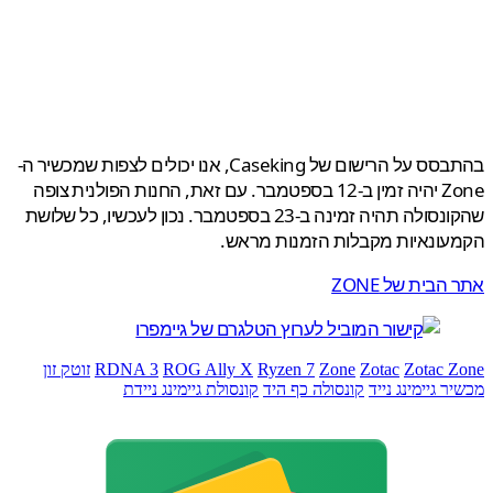
בהתבסס על הרישום של Caseking, אנו יכולים לצפות שמכשיר ה-
Zone יהיה זמין ב-12 בספטמבר. עם זאת, החנות הפולנית צופה
שהקונסולה תהיה זמינה ב-23 בספטמבר. נכון לעכשיו, כל שלושת
ונאיות מקבלות הזמנות מראש.
בית של ZONE
Zotac 
Zotac
Zone
Ryzen 7
ROG Ally X
RDNA 3
זוטק זון
 גיימינג נייד
קונסולה כף היד
קונסולת גיימינג ניידת