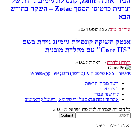
הכירו את ה-Zone, קונסולת גיימינג ניידת של
יצרנית כרטיסי המסך Zotac – השקה בחודש
הבא
איתי בן טוב
27 באוגוסט 2024
אנטק השיקה קונסולת גיימינג ניידת בשם
"Core HS" עם מקלדת מובנית
רותם גולדברג
17 באוגוסט 2024
Threads
RSS
פייסבוק
X (טוויטר)
Telegram
WhatsApp
רוטר מבזקי חדשות
רוטר סקופים
לוח שנה עברי
אתר זה נבנה ועוצב על-ידי קידומא | דיגיטל קריאייטיב
כל הזכויות שמורות לגיימפרו ישראל © 2025
Submit
הקלידו מילת חיפוש