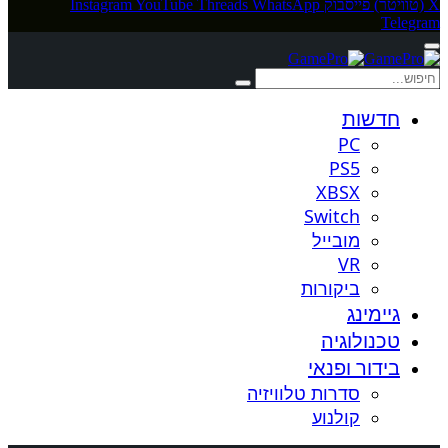
X (טוויטר)
פייסבוק
WhatsApp
Threads
YouTube
Instagram
Telegram
חדשות
PC
PS5
XBSX
Switch
מובייל
VR
ביקורות
גיימינג
טכנולוגיה
בידור ופנאי
סדרות טלוויזיה
קולנוע