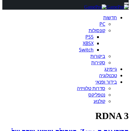
חדשות
PC
קונסולות
PS5
XBSX
Switch
ביקורות
סקירות
גיימינג
טכנולוגיה
בידור ופנאי
סדרות טלוויזיה
נטפליקס
קולנוע
RDNA 3