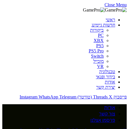
Close Menu
ראשי
חדשות גיימינג
ביקורות
PC
XBX
PS5
PS5 Pro
Switch
מובייל
VR
טכנולוגיה
בידור ופנאי
אודות
יצירת קשר
פייסבוק
X (טוויטר)
Threads
Telegram
WhatsApp
Instagram
אודות
צור קשר
פרסמו אצלנו