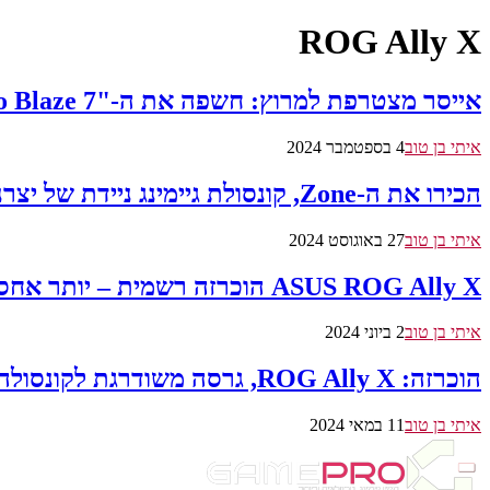
ROG Ally X
אייסר מצטרפת למרוץ: חשפה את ה-"Nitro Blaze 7" קונסולה ניידת חדשה
איתי בן טוב
4 בספטמבר 2024
הכירו את ה-Zone, קונסולת גיימינג ניידת של יצרנית כרטיסי המסך Zotac – השקה בחודש הבא
איתי בן טוב
27 באוגוסט 2024
ASUS ROG Ally X הוכרזה רשמית – יותר אחסון וחיי סוללה ארוכים יותר
איתי בן טוב
2 ביוני 2024
הוכרזה: ROG Ally X, גרסה משודרגת לקונסולה הניידת
איתי בן טוב
11 במאי 2024