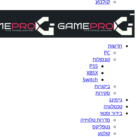
קולנוע
חדשות
PC
קונסולות
PS5
XBSX
Switch
ביקורות
סקירות
גיימינג
טכנולוגיה
בידור ופנאי
סדרות טלוויזיה
נטפליקס
קולנוע