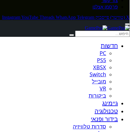
צור קשר
פרסמו אצלנו
X (טוויטר)
פייסבוק
Telegram
WhatsApp
Threads
YouTube
Instagram
חדשות
PC
PS5
XBSX
Switch
מובייל
VR
ביקורות
גיימינג
טכנולוגיה
בידור ופנאי
סדרות טלוויזיה