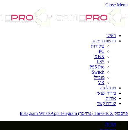
Close Menu
ראשי
חדשות גיימינג
ביקורות
PC
XBX
PS5
PS5 Pro
Switch
מובייל
VR
טכנולוגיה
בידור ופנאי
אודות
יצירת קשר
פייסבוק
X (טוויטר)
Threads
Telegram
WhatsApp
Instagram
אודות