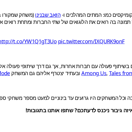
מיקסים כמו: המתים המהלכים ו-
הזאב שבנינו
http://t.co/YW1Q1gT3Uo
pic.twitter.com/IXQURK9onF
Tales fro
,
Among Us
ובעתיד יצטרף אליהם גם המשחק
Mode
כה וכל המשחקים היו גרועים עד בינוניים למעט מספר משחקי ספי
יזה גיבור ניכנס לדעתכם? שתפו אותנו בתגובות!