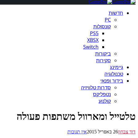
חדשות
PC
קונסולות
PS5
XBSX
Switch
ביקורות
סקירות
גיימינג
טכנולוגיה
בידור ופנאי
סדרות טלוויזיה
נטפליקס
קולנוע
טלטייל ומארוול משתפות פעולה
דוד צבחון
26 באפריל 2015
אין תגובות