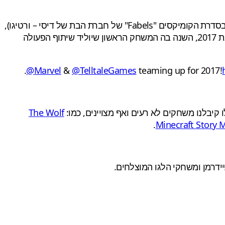
(משחק שמקורו בסדרת הקומיקסים "Fabels" של חברת הבת של דיסי – ורטיגו),
הכריזה בטוויטר על שיתוף פעולה עם חברת Marvel, עם שחרור תמונה בה רואים את הלוגואים של שתי החברות ומתחת רואים את 2017, השנה בה המשחק הראשון שיוליד שיתוף הפעולה
.
@Marvel
&
@TelltaleGames
teaming up for 2017!
The Wolf
.
Minecraft Story 
ידרמן ומשחקי הלגו המוצלחים.