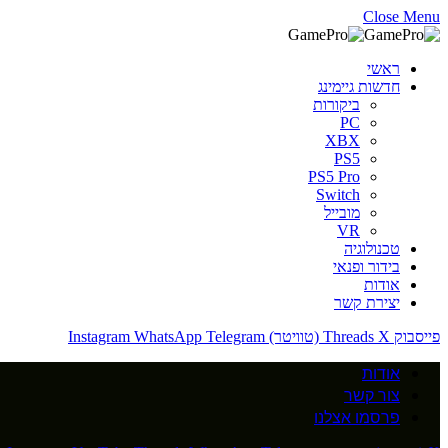
Close Menu
ראשי
חדשות גיימינג
ביקורות
PC
XBX
PS5
PS5 Pro
Switch
מובייל
VR
טכנולוגיה
בידור ופנאי
אודות
יצירת קשר
פייסבוק
X (טוויטר)
Threads
Telegram
WhatsApp
Instagram
אודות
צור קשר
פרסמו אצלנו