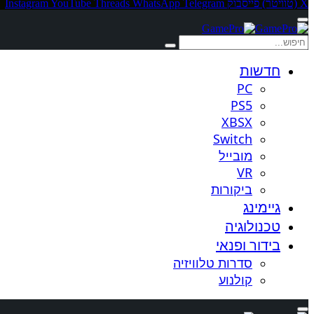
X (טוויטר)
פייסבוק
Telegram
WhatsApp
Threads
YouTube
Instagram
חדשות
PC
PS5
XBSX
Switch
מובייל
VR
ביקורות
גיימינג
טכנולוגיה
בידור ופנאי
סדרות טלוויזיה
קולנוע