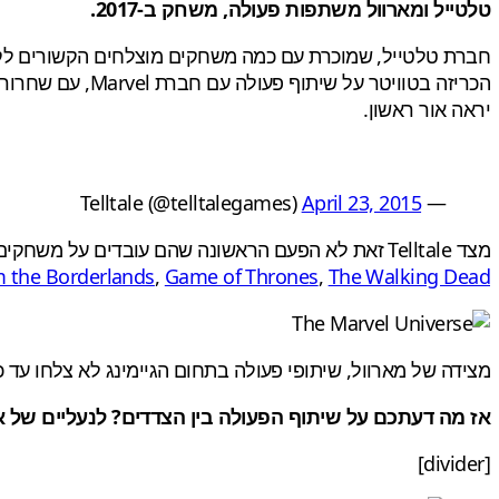
טלטייל ומארוול משתפות פעולה, משחק ב-2017.
חברת טלטייל, שמוכרת עם כמה משחקים מוצלחים הקשורים לקו
יראה אור ראשון.
April 23, 2015
— Telltale (@telltalegames)
מצד Telltale זאת לא הפעם הראשונה שהם עובדים על משחקים בשיתוף פעולה עם חברות אחרות, אך גם דרך שיתופי פעולה אלו קיבלנו משחקים לא רעים ואף מצויינים, כמו:
m the Borderlands
,
Game of Thrones
,
The Walking Dead
מצידה של מארוול, שיתופי פעולה בתחום הגיימינג לא צלחו עד 
אז מה דעתכם על שיתוף הפעולה בין הצדדים? לנעליים של א
[divider]