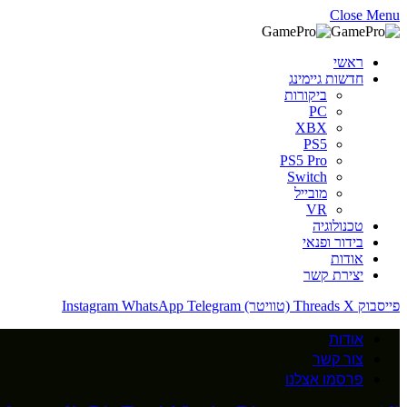
Close Menu
ראשי
חדשות גיימינג
ביקורות
PC
XBX
PS5
PS5 Pro
Switch
מובייל
VR
טכנולוגיה
בידור ופנאי
אודות
יצירת קשר
פייסבוק
X (טוויטר)
Threads
Telegram
WhatsApp
Instagram
אודות
צור קשר
פרסמו אצלנו