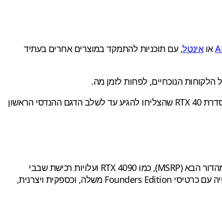
A
או
אינטל
, עם תוכניות להתמקד במוצרים אחרים בעתיד
הלקוחות הנוכחיים, לפחות לזמן מה.
GamersNexus מציין ש-EVGA שההתפתחות הדרמטית החלה לראשונה באפריל. ככל הנראה, EVGA אכן יצרה כמה כרטיסים מסדרת RTX 40 שהצליחו להגיע עד לשלב הדגם ההנדסי הראשון
שני הסרטונים מצביעים על כך ש-EVGA מרגישה ש-Nvidia חנקה אותה, ומציעים שהם לא יגלו פרטים כמו מחירי כרטיסי המסך מהדור הבא (MSRP), כמו RTX 4090 ועלויות רכישת שבבי
הכרטיסים ועוד עד ש-Nvidia תכריז עליהם בפומבי על הבמה. אחת הבעיות מול Nvidia שעלתה היא שהחברה מתחרה מול שותפיה עם כרטיסי Founders Edition משלה, וכספקית ויצרנית,