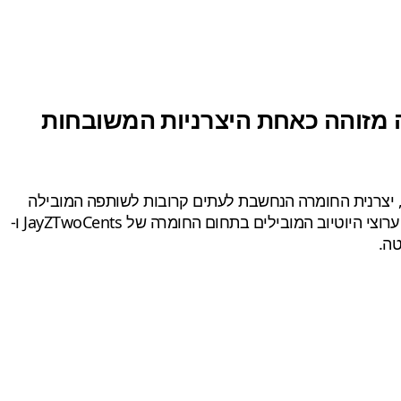
סי המסך, בו הייתה מזוהה כאחת היצרניות המשובחות
 מגיע דיווח חדש שמרעיד את השוק כולו. EVGA, יצרנית החומרה הנחשבת לעתים קרובות לשותפה המובילה
. כך על פי ערוצי היוטיוב המובילים בתחום החומרה של JayZTwoCents ו-