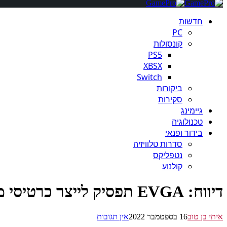
חדשות
PC
קונסולות
PS5
XBSX
Switch
ביקורות
סקירות
גיימינג
טכנולוגיה
בידור ופנאי
סדרות טלוויזיה
נטפליקס
קולנוע
דיווח: EVGA תפסיק לייצר כרטיסי מסך של חברת Nvidia
איתי בן טוב
16 בספטמבר 2022
אין תגובות