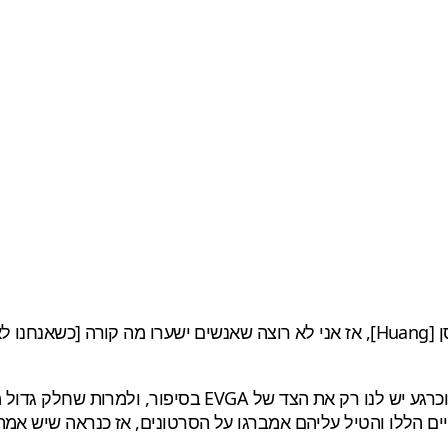
נציגים מ-EVGA ו-Nvidia עדיין לא הגיבו לבקשות להגיב לדיוו
יים הללו והטיל עליהם אמברגו על הסרטונים, אז כנראה שיש אמת