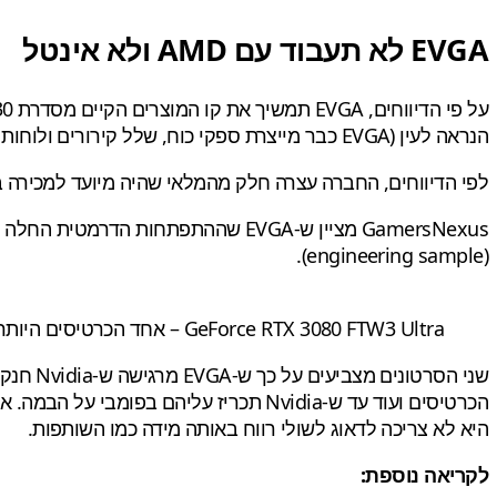
EVGA לא תעבוד עם AMD ולא אינטל
על פי הדיווחים, EVGA תמשיך את קו המוצרים הקיים מסדרת RTX 30 עד שיגמר המלאי. החברה גם לא תעבור לשותפות עם
הנראה לעין (EVGA כבר מייצרת ספקי כוח, שלל קירורים ולוחות אם), אך גם לפי הדיווחים לא תתרחב לקטגוריות מוצרים חדשות.
לפי הדיווחים, החברה עצרה חלק מהמלאי שהיה מיועד למכירה 
(engineering sample).
GeForce RTX 3080 FTW3 Ultra – אחד הכרטיסים היותר פופולאריים של EVGA
היא לא צריכה לדאוג לשולי רווח באותה מידה כמו השותפות.
לקריאה נוספת: