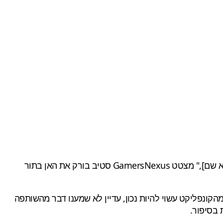
"אנחנו לא הולכים להיות בקדמת הבמה של [מנכ"ל Nvidia] ג'נסן [Huang], אז אני לא רוצה שאנשים ישערו מה קורה [כשאנחנו לא שם]," מצטט GamersNexus סטיב בורק את האן בתור
ח וכרגע יש לנו רק את הצד של EVGA בסיפור, ולמרות שחלק גדול מהקונפליקט עשוי להיות נכון, עדיין לא שמענו דבר מהשותפה
 בסיפור.