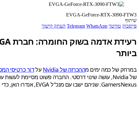
EVGA-GeForce-RTX-3090-FTW3
שיתוף
פייסבוק
טוויטר
WhatsApp
Telegram
העתק קישור
ביותר
במרחק של כמה ימים מ
ההכרזה של Nvidia
על
דור כרטיסי המס
של Nvidia, עושה שינוי דרסטי. החברה פשוט מסיימת לעשות עסקים עם Nvidia ו
GamersNexus. שניהם ישבו עם מנכ"ל EVGA, אנדרו האן, כדי לדון בתסכוליו מחברת Nvidia כשותפה ובנימוקים לקבלת ההחלטה.