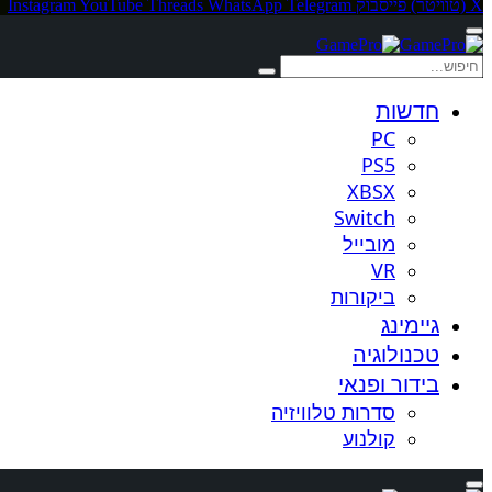
X (טוויטר)
פייסבוק
Telegram
WhatsApp
Threads
YouTube
Instagram
חדשות
PC
PS5
XBSX
Switch
מובייל
VR
ביקורות
גיימינג
טכנולוגיה
בידור ופנאי
סדרות טלוויזיה
קולנוע