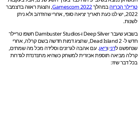
לר הכרזה
במהלך
Gamescom 2022
, והצגת ראווה בדצמבר
2022, יש לנו כעת תאריך יציאה סופי, אחרי שהזדהב ולא ניתן
ת.
בשבוע שעבר Deep Silver ו-Dambuster Studios חשפו טריילר
חדש ל- Dead Island 2, שהציג דמות חדשה בשם קרלה, אחרי
שנו ל
דני
ו
ריאן
. עם אהבה לגרזנים וסלידה מכל מה שמתים,
ה מביאה תוספת אכזרית למשחק כשהיא מתנדנדת לגדרות
דבר שזז: