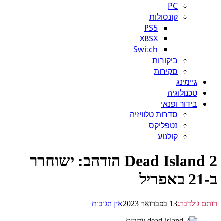
PC
קונסולות
PS5
XBSX
Switch
ביקורות
סקירות
גיימינג
טכנולוגיה
בידור ופנאי
סדרות טלוויזיה
נטפליקס
קולנוע
Dead Island 2 הזדהב: ישוחרר
 גולדברג
13 בפברואר 2023
אין תגובות