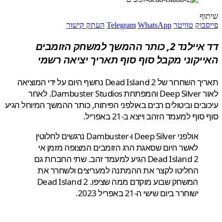
ף
בוק
טוויטר
WhatsApp
Telegram
העתק קישור
דד איילנד 2, כותר ההמשך למשחק הזומבים
יקוני מקבל סוף סוף תאריך יציאה רשמי
תאריך השחרור של Dead Island 2 נחשף היום על ידי המוציאה
לאור Deep Silver והמפתחת Dambuster Studios. לאחר
בים וביטולים רבים באולפני הפיתוח, כותר ההמשך המיוחל הגיע
וף למעמד הזהב וייצא ב-21 באפריל.
אולפני Deep Silver ו-Dambuster נרגשים לחלוטין
לאשר היום שסאגת הרג הזומבים המצופה מזמן אי
Dead Island 2 הגיע למעמד זהב. שתי החברות גם
החליטו לקצר את ההמתנה למעריצים ולשחרר את
המשחק שבוע מוקדם ממה שציפו. Dead Island 2
ישוחרר ביום שישי ה-21 באפריל 2023.