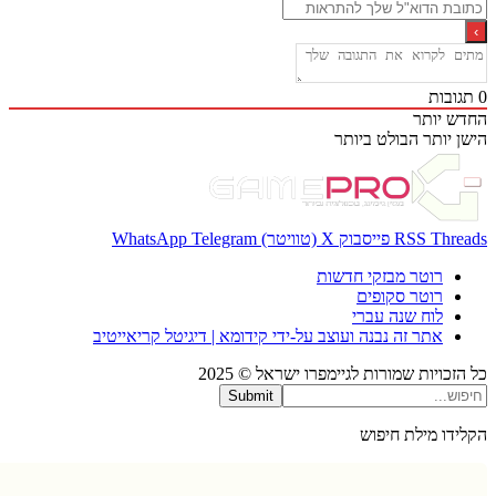
בות
 יותר
 יותר
הבולט ביותר
Thr
RSS
פייסבוק
X (טוויטר)
Telegram
WhatsApp
רוטר מבזקי חדשות
רוטר סקופים
לוח שנה עברי
אתר זה נבנה ועוצב על-ידי קידומא | דיגיטל קריאייטיב
כויות שמורות לגיימפרו ישראל © 2025
Submit
דו מילת חיפוש