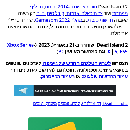
Dead Isla
הוכרז אי שם ב-2014
,
נדחה
,
החליף
חת
ועוד
צרות כאלה ואחרות
,
קיבל סימן חיים
רק בשנה
רה
חדשות טובות
. ב
מהלך Gamesom 2022
, שוחרר טריילר
 למשחק ההישרדות הזומבים המיוחל, עם הכרזה שהפתיעה
ולם.
Dea ישוחרר ב-21 באפריל, 2023 ל-
Xbox Series
,
S
|
X
וגם למחשב האישי (
PC
).
רפו
לערוץ הטלגרם החדש של גיימפרו
לעדכונים שוטפים
אי גיימינג וטכנולוגיה. תוכלו גם להירשם לעדכונים דרך
ד החדשות של גוגל
או
בעמוד הפייסבוק
.
Dead isla
דד איילנד 2
להרוג זומבים
משחק זומבים