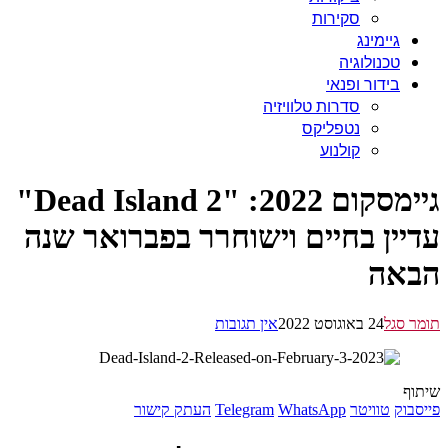
סקירות
גיימינג
טכנולוגיה
בידור ופנאי
סדרות טלוויזיה
נטפליקס
קולנוע
גיימסקום 2022: "Dead Island 2"
יין בחיים וישוחרר בפברואר שנה
אה
 סגל
24 באוגוסט 2022
אין תגובות
ף
בוק
טוויטר
WhatsApp
Telegram
העתק קישור