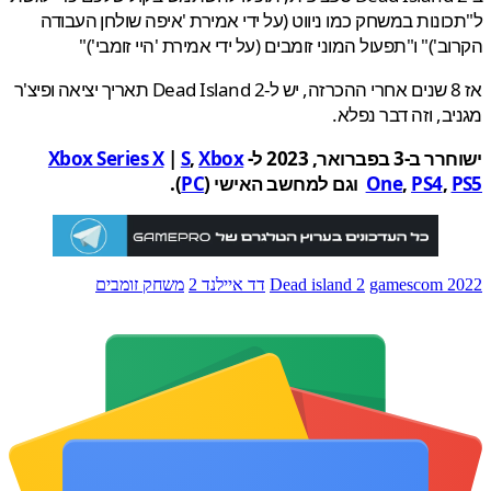
ונות במשחק כמו ניווט (על ידי אמירת 'איפה שולחן העבודה
ב')" ו"תפעול המוני זומבים (על ידי אמירת 'היי זומבי')"
אז 8 שנים אחרי ההכרזה, יש ל-Dead Island 2 תאריך יציאה ופיצ'ר
ב, וזה דבר נפלא.
 בפברואר, 2023 ל-
Xbox
,
S
|
Xbox Series X
,
PS4
,
One
וגם למחשב האישי (
PC
).
gamescom 
Dead island 2
דד איילנד 2
משחק זומבים