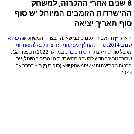
 שנים אחרי ההכרזה, למשחק
ישרדות הזומבים המיוחל יש סוף
ף תאריך יציאה
עדיין חי, אם היו לכם סימני שאלה, ובצדק. המשחק ש
הוכרז אי
201
,
נדחה
,
החליף מפתחת
ועוד
צרות כאלה ואחרות
,
ל סוף סוף קצת
חדשות טובות
. במהלך Gamesom 2022,
ר טריילר חדש למשחק ההישרדות הזומבים המיוחל, עם
הכרזה מפתיעה והיא שהמשחק יוצא (סוף סוף) ב-3 בפברואר
2