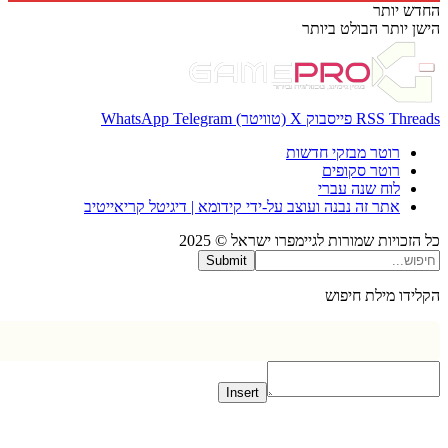
 יותר
 יותר
הבולט ביותר
Thr
RSS
פייסבוק
X (טוויטר)
Telegram
WhatsApp
רוטר מבזקי חדשות
רוטר סקופים
לוח שנה עברי
אתר זה נבנה ועוצב על-ידי קידומא | דיגיטל קריאייטיב
כויות שמורות לגיימפרו ישראל © 2025
Submit
דו מילת חיפוש
Insert