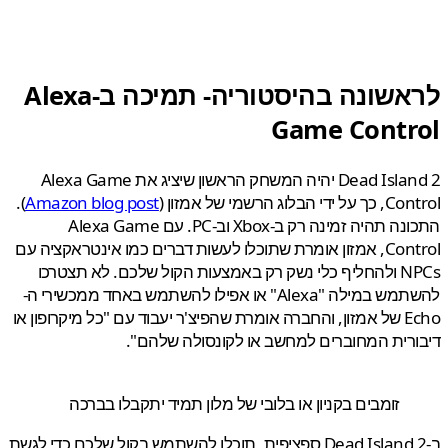
לראשונה בהיסטוריה- תמיכה ב-Alexa
Game Contr
Dead Island 2 יהיה המשחק הראשון שיציג את Alexa Game
 הבלוג הרשמי של אמזון (
Amazon blog post
).
התכונה תהיה זמינה רק ב-Xbox וב-PC. עם Alexa Game
Control, אמזון אומרת שתוכלו לעשות דברים כמו אינטראקציה עם
NPCs ולהחליף כלי נשק רק באמצעות הקול שלכם. לא תצטרכו
להשתמש במילה "Alexa" או אפילו להשתמש באחד ממכשירי ה-
Echo של אמזון, והחברה אומרת שהפיצ'ר יעבוד עם "כל מיקרופון או
רית המחוברים למחשב או לקונסולה שלהם".
זומבים בקניון או בלובי של מלון תמיד יתקבלו בברכה
ב-Dead Island 2 ספציפית, תוכלו להשתמש בקול שלכם כדי לגשת