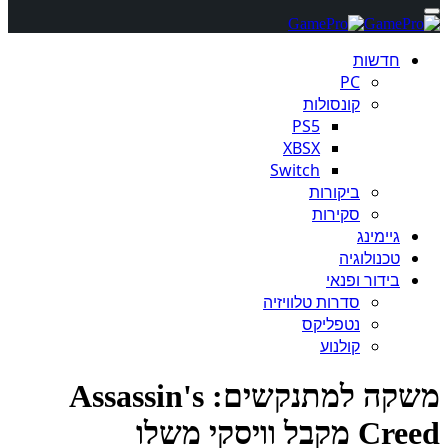
חדשות
PC
קונסולות
PS5
XBSX
Switch
ביקורות
סקירות
גיימינג
טכנולוגיה
בידור ופנאי
סדרות טלוויזיה
נטפליקס
קולנוע
משקה למתנקשים: Assassin's
קבל וויסקי משלו