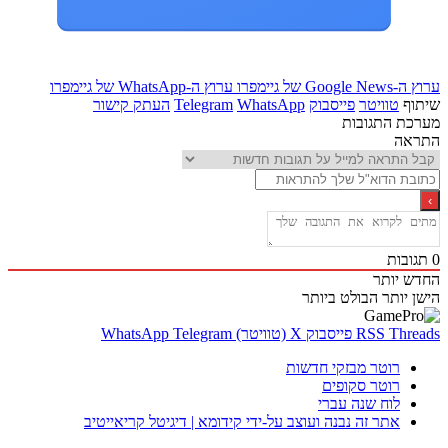
Goo של גיימפרו
ערוץ ה-WhatsApp של גיימפרו
ף
טוויטר
פייסבוק
WhatsApp
Telegram
העתק קישור
ת התגובות
אה
בות
 יותר
 יותר
הבולט ביותר
Thr
RSS
פייסבוק
X (טוויטר)
Telegram
WhatsApp
רוטר מבזקי חדשות
רוטר סקופים
לוח שנה עברי
אתר זה נבנה ועוצב על-ידי קידומא | דיגיטל קריאייטיב