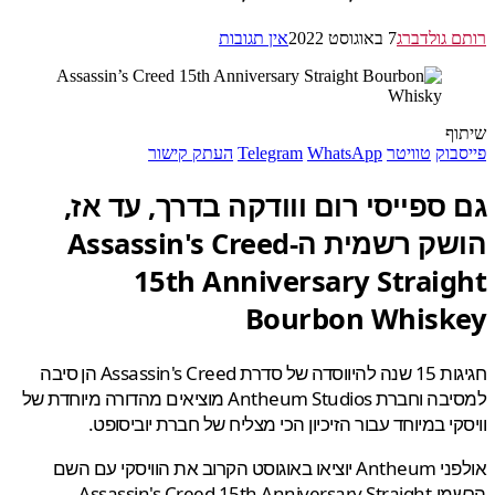
 גולדברג
7 באוגוסט 2022
אין תגובות
ף
בוק
טוויטר
WhatsApp
Telegram
העתק קישור
ספייסי רום ווודקה בדרך, עד אז,
הושק רשמית ה-Assassin's Creed
15th Anniversary Straig
Bourbon Whisk
חגיגות 15 שנה להיווסדה של סדרת Assassin's Creed הן סיבה
למסיבה וחברת Antheum Studios מוציאים מהדורה מיוחדת של
קי במיוחד עבור הזיכיון הכי מצליח של חברת יוביסופט.
אולפני Antheum יוציאו באוגוסט הקרוב את הוויסקי עם השם
הרשמי-Assassin's Creed 15th Anniversary Straight