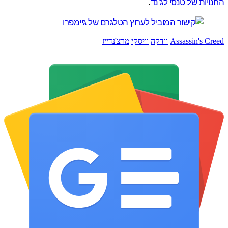
יות של טנסי לג'נד
.
Assassin's C
וודקה
וויסקי
מרצ'נדייז