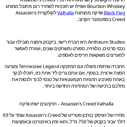
Bourb ואפילו יש תוכניות לשחרר רום מתובל ממותג
Black 
ווודקה ממותגת
Valhalla
לקולקציית Assassin's
בר הקרוב.
Antheum Studios היא חברת רישוי, ביקבוק והפצה מובילה עבור
 סרטים, טלוויזיה, ספורט ומשחקים שונים, ועוזרת לאפשר
יצים משקאות חריפים לאספים.
החברה שיתפה פעולה עם המזקקה Tennessee Legend ומציעה
 ארצית. בנוסף, אם אתם גרים ליד אחת כזו, תוכלו לבקר
 מארבע החנויות הקמעונאיות של טנסי לג'נד ולנסות את
כם ברכישה של המהדורה החדשה ביותר.
Assassin's Creed Valhalla – הויקינגים ישתו וודקה
מחירו של הוויסקי בורבון סטרייט של Assassin's Creed עומד על 69
בקבוק של 750 מ"ל, והוא זמין באינטרנט ובאמצעות