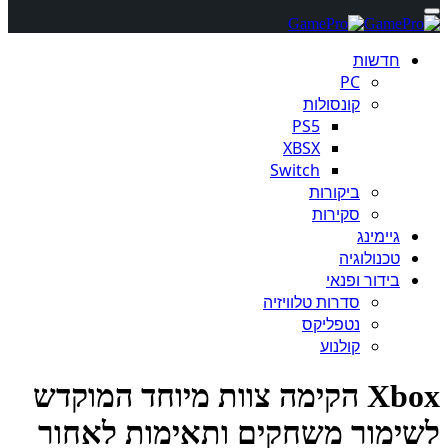
חדשות
PC
קונסולות
PS5
XBSX
Switch
ביקורות
סקירות
גיימינג
טכנולוגיה
בידור ופנאי
סדרות טלוויזיה
נטפליקס
קולנוע
Xbox הקימה צוות מיוחד המוקדש
ימור משחקים ותאימות לאחור