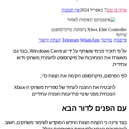
 בן טוב
7 באפריל 2024
אין תגובות
Xbox Elite Co (תמונה: מיקרוסופט)
ף
בוק
טוויטר
WhatsApp
Telegram
העתק קישור
על פי תזכיר פנימי ששותף על ידי Windows Central, בונד גם
ת את המחויבות של מיקרוסופט לחומרת משחקי וידאו
ית.
הפרסום, מיקרוסופט הקימה את הצוות כדי,
להבטיח את ההגנה לעתיד של ספריית משחקי ה-Xbox
הנוכחית מפני שינויי פרדיגמת חומרה עתידיים
 הפנים לדור הבא
 ציינה כי הקמת הצוות החדש המוקדש לשימור משחקים, חשוב
בוקס כארגון ולתעשיית המשחקים בכלל.