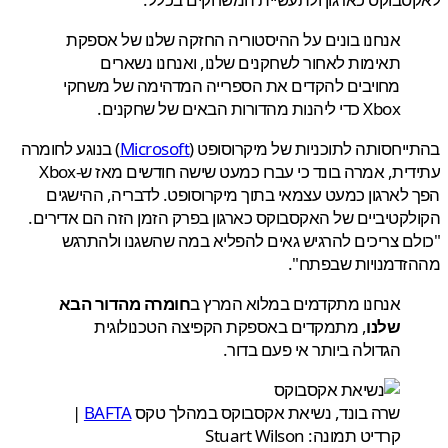
אנחנו בונים על ההיסטוריה החזקה שלנו של אספקת
תאימות לאחור לשחקנים שלנו, ואנחנו נשארים
מחויבים להקדים את הספרייה המדהימה של משחקי
Xbox כדי ליהנות מהדורות הבאים של שחקנים.
יחסותה לתוכניות של מיקרוסופט (
Microsoft
) בנוגע לחומרה
עתידית, אמרה בונד כי עברו כמעט שישה חודשים מאז ש-Xbox
לארגון כמעט עצמאי בתוך מיקרוסופט. לדבריה, ההישגים
קטיביים של האקסבוקס כארגון בפרק הזמן הזה הם אדירים.
ם צריכים להרגיש גאים להפליא במה שהשגנו ולהתרגש
זדמנויות שבפתח".
אנחנו מתקדמים במלוא המרץ ב
חומרה מהדור הבא
שלנו
, מתמקדים באספקת הקפיצה הטכנולוגית
הגדולה ביותר אי פעם בדור.
שרה בונד, נשיאת אקסבוקס במהלך טקס
BAFTA
|
קרדיט תמונה: Stuart Wilson