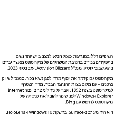
השינויים הללו במנהיגות Xbox הביאו למצב בו יש יותר נשים
ידים בכירים בחטיבת המשחקים של מיקרוסופט מאשר גברים
י קוטיק, מנכ"ל Activision Blizzard, עזב בסוף 2023.
וסופט גם קידמה את יוסוף מהדי לסגן נשיא בכיר, סמנכ"ל שיווק
ים – עם מקום בצוות ההנהגה הבכיר. מהדי הצטרף
למיקרוסופט בשנת 1992, ועבד על ניהול מוצרים עבור Internet
Explorer ו-Windows לפני שעזר להוביל את כניסתה של
סופט לחיפוש עם Bing.
הוא היה מעורב ב-Surface, בהשקת Windows 10 ו- HoloLens.