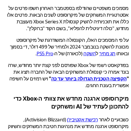
כים משפטיים שהודלפו בספטמבר האחרון חשפו פרטים על
טגיית המשחקים של מיקרוסופט לשנים הבאות. פרטים אלו
כללו את תוכניותיה להשיק קונסולת Xbox Series X מעוצבת
, "כולה דיגיטלית להפליא", בשם הקוד "ברוקלין".
י המסמכים האלו, הקונסולה המשודרגת של מיקרוסופט
מכוונת להשקה בנובמבר 2024 ולמחיר של 499 דולר, די בסמוך
תו
תג מחיר
ל
השקה
(לכאורה) של ה-
PS5 Pro
.
בפודקאסט רשמי של Xbox שפורסם לפני קצת יותר מחודש, שרה
 אמרה כי קונסולת המשחקים הבאה של החברה תציג את
יצה הטכנית הגדולה ביותר עד כה
"
ויש רמזים על חשיפה
ית בעונת החגים.
מיקרוסופט ארגנה מחדש את צוותי ה-Xbox כדי
נן לעתיד של AI ומשחקים
ועיים לאחר
רכישת אקטיביז'ן
(Activision Blizzard),
וסופט ארגנה מחדש את מנהיגות חטיבת המשחקים והשיווק