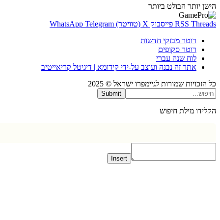
 יותר
הבולט ביותר
Thr
RSS
פייסבוק
X (טוויטר)
Telegram
WhatsApp
רוטר מבזקי חדשות
רוטר סקופים
לוח שנה עברי
אתר זה נבנה ועוצב על-ידי קידומא | דיגיטל קריאייטיב
כויות שמורות לגיימפרו ישראל © 2025
Submit
דו מילת חיפוש
Insert