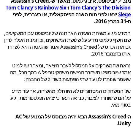
 יוביסופט, איב גילמוט, מאשר ש-Assassin's Creed,
Tom Clancy's The Divis
ו-
Tom Clancy's Rainbow Six
Si
יצאו לפני תום השנה הפיסקאלית, או בעברית, לפני
ע מגיע משיחת הועידה האחרונה של יוביסופט עם המשקיעים,
שף גילמוט מידע על שלושת המשחקים, ובו זמנית העלה לדיון
גם את הסרט של Assassin's Creed ואמר שהמטרה היא לשחרר
בדצמבר 2016.
 שהמשחקים על המסלול לעבר היציאה, ומאחר שגילמוט
אמר שיוביסופט תשחרר חמישה משחקי טריפל-A בסך הכל, מה
ר שנותרו לנו עוד שתי הפתעות בשרוול של החברה.
המשחקים המסתוריים לא היוו חלק מהשיחה, אך עוד מידע
ם שישוחרר לציבור, כנראה תאריכי יציאה ופלטפורמות, יגיע
 מאי.
ה-Assassin's Creed הבא יהיה מבוסס על המנוע של AC
Un