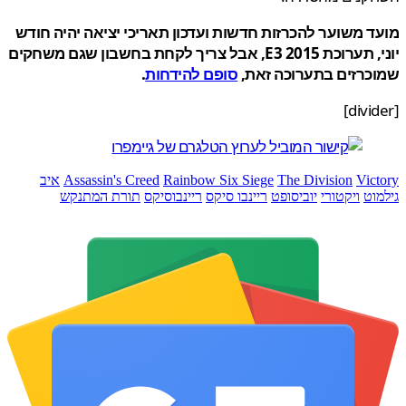
 משוער להכרזות חדשות ועדכון תאריכי יציאה יהיה חודש
יוני, תערוכת E3 2015, אבל צריך לקחת בחשבון שגם משחקים
כרזים בתערוכה זאת,
סופם להידחות
.
Vic
The Division
Rainbow Six Siege
Assassin's Creed
איב
וט
ויקטורי
יוביסופט
ריינבו סיקס
ריינבוסיקס
תורת המתנקש