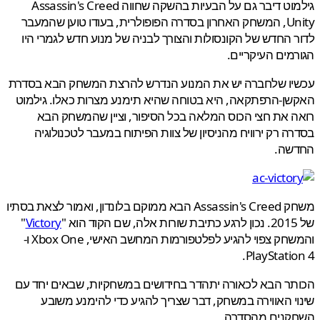
גילמוט דיבר גם על הבעיות בהשקה שחווה Assassin's Creed
Unity, המשחק האחרון בסדרה הפופולרית, בעודו טוען שהמעבר
 החדש של הקונסולות והצורך לבניה של מנוע חדש לגמרי היו
מים העיקריים.
יו שלחברה יש את המנוע הנדרש להרצת המשחק הבא בסדרת
ן-הרפתקאה, היא בטוחה שהיא תימנע מצרות כאלו. גילמוט
 את חצי הכוס המלאה בכל הסיפור, וציין שהמשחק הבא
ה רק ירוויח מהניסיון של צוות הפיתוח במעבר לטכנולוגיה
שה.
משחק Assassin's Creed הבא ממוקם בלונדון, ואמור לצאת בסתיו
"
Victory
והמשחק צפוי להגיע לפלטפורמות המחשב האישי, Xbox One ו-
PlayStatio
ר הבא לכאורה יתהדר בחידושים במשחקיות, שבאים יחד עם
י האווירה במשחק, דבר שצריך להגיע כדי להימנע משובע
קנים מהסדרה.