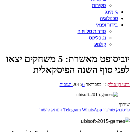
סקירות
גיימינג
טכנולוגיה
בידור ופנאי
סדרות טלוויזיה
נטפליקס
קולנוע
יוביסופט מאשרת: 5 משחקים יצאו
ני סוף השנה הפיסקאלית
 רן־פולק
15 בפברואר 2015
6 תגובות
ף
בוק
טוויטר
WhatsApp
Telegram
העתק קישור