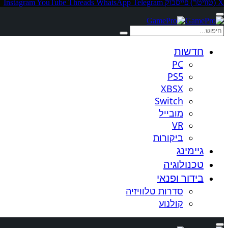
X (טוויטר)
פייסבוק
Telegram
WhatsApp
Threads
YouTube
Instagram
חדשות
PC
PS5
XBSX
Switch
מובייל
VR
ביקורות
גיימינג
טכנולוגיה
בידור ופנאי
סדרות טלוויזיה
קולנוע