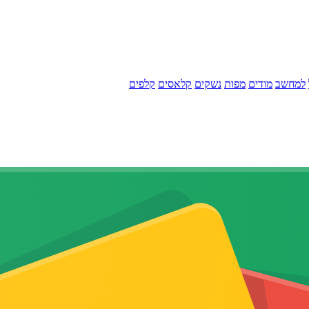
למחשב
מודים
מפות
נשקים
קלאסים
קלפים