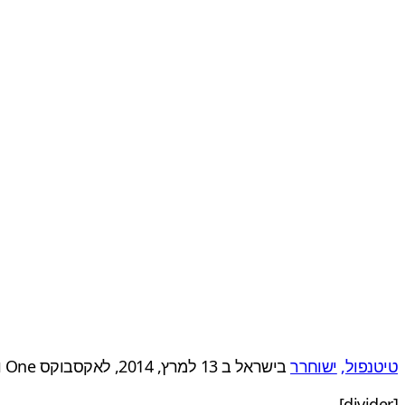
טיטנפול,
ישוחרר
בישראל ב 13 למרץ, 2014, לאקסבוקס One ולמחשב האישי. שחקני אקסבוקס 360
[divider]