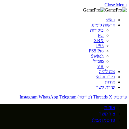
Close Menu
ראשי
חדשות גיימינג
ביקורות
PC
XBX
PS5
PS5 Pro
Switch
מובייל
VR
טכנולוגיה
בידור ופנאי
אודות
יצירת קשר
פייסבוק
X (טוויטר)
Threads
Telegram
WhatsApp
Instagram
אודות
צור קשר
פרסמו אצלנו