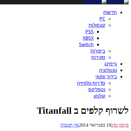
חדשות
PC
קונסולות
PS5
XBSX
Switch
ביקורות
סקירות
גיימינג
טכנולוגיה
בידור ופנאי
סדרות טלוויזיה
נטפליקס
קולנוע
לשרוף קלפים ב Titanfall
סיימון מזיג
19 בפברואר 2014
אין תגובות