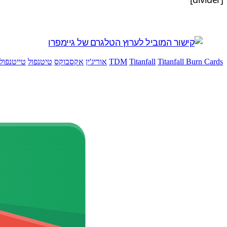
Titanfall Burn Cards
Titanfall
TDM
אוריג'ין
אקסבוקס
טיטנפול
טייטנפול