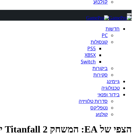
קולנוע
חדשות
PC
קונסולות
PS5
XBSX
Switch
ביקורות
סקירות
גיימינג
טכנולוגיה
בידור ופנאי
סדרות טלוויזיה
נטפליקס
קולנוע
הצפי של EA: המשחק Titanfall 2 ישוחרר עד 2017