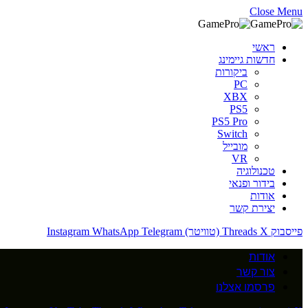
Close Menu
ראשי
חדשות גיימינג
ביקורות
PC
XBX
PS5
PS5 Pro
Switch
מובייל
VR
טכנולוגיה
בידור ופנאי
אודות
יצירת קשר
פייסבוק
X (טוויטר)
Threads
Telegram
WhatsApp
Instagram
אודות
צור קשר
פרסמו אצלנו