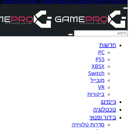
X (טוויטר)
פייסבוק
Telegram
WhatsApp
Threads
YouTube
Instagram
חדשות
PC
PS5
XBSX
Switch
מובייל
VR
ביקורות
גיימינג
טכנולוגיה
בידור ופנאי
סדרות טלוויזיה