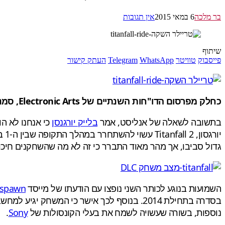
בר מלכה
6 במאי 2015
אין תגובות
שיתוף
פייסבוק
טוויטר
WhatsApp
Telegram
העתק קישור
כחלק מפרסום הדו"חות השנתיים של Electronic Arts, סמנכ"ל הכספים של החברה הודיע כי המשחק Titanfall 2 לא הולך להשתחרר בזמן הקרוב.
בתשובה לשאלה של אנליסט, אמר
בלייק יורגנסן
כי אנחנו לא ה
גדול סביבו, אך מהר מאוד התברר כי זה לא מה שהשחקנים חיכו
השמועות בנוגע לכותר השני נופצו עם הודעתו של מייסד
spawn
בסדרה בתחילת 2014. בנוסף לכך אישר כי המשחק יגיע למחשב האישי ולקונסולות ה-
נוספות, בשורה שעשויה לשמח את בעלי הקונסולות של
Sony
.