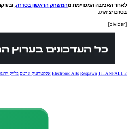
לאחר האכזבה המסויימת מ
המשחק הראשון בסדרה
בטרם יציאתו.
[divider]
TITANFALL 2
Respawn
Electronic Arts
אלקטרוניק ארטס
בלייק יורגנס