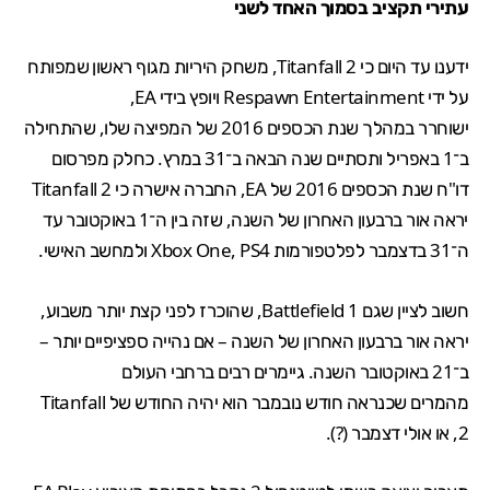
עתירי תקציב בסמוך האחד לשני
ידענו
עד היום כי
Titanfall 2
, משחק היריות מגוף ראשון שמפותח
על ידי Respawn Entertainment ויופץ בידי EA,
ישוחרר במהלך שנת הכספים 2016 של המפיצה שלו, שהתחילה
ב־1 באפריל ותסתיים שנה הבאה ב־31 במרץ. כחלק מפרסום
דו"ח
שנת הכספים 2016 של EA, החברה אישרה כי Titanfall 2
יראה אור ברבעון האחרון של השנה, שזה בין ה־1 באוקטובר עד
ה־31 בדצמבר לפלטפורמות Xbox One, PS4 ולמחשב האישי.
חשוב לציין שגם
Battlefield 1
, שהוכרז לפני קצת יותר משבוע,
יראה אור ברבעון האחרון של השנה – אם נהייה ספציפיים יותר –
ב־21 באוקטובר השנה. גיימרים רבים ברחבי העולם
מהמרים שכנראה חודש נובמבר הוא יהיה החודש של Titanfall
2, או אולי דצמבר (?).