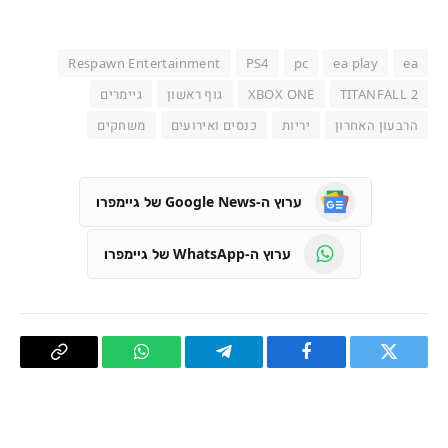
Respawn Entertainment
PS4
pc
ea play
ea
TITANFALL 2
XBOX ONE
גוף ראשון
גיימרים
הרבעון האחרון
יריות
כנסים ואירועים
משחקים
ערוץ ה-Google News של גיימפרו
ערוץ ה-WhatsApp של גיימפרו
טוויטר
פייסבוק
Telegram
WhatsApp
העתק
קישור