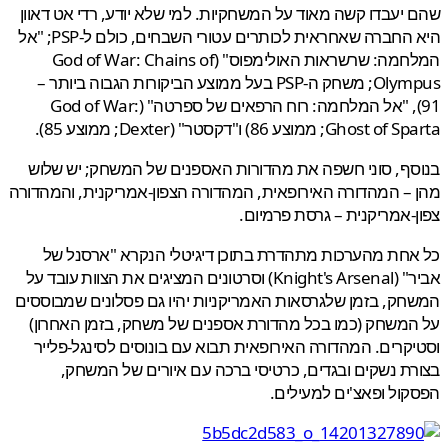
יעבדו קשה מאוד על המשחקיות. למי שלא יודע, רדי אט דאוון
היא החברה שאחראית לכותרים עטורי השבחים, כולם ל-PSP; "אל
המלחמה: שרשראות האולימפוס" (God of War: Chains of
Olympus; משחק ה-PSP בעל ממוצע הביקורות הגבוה ביותר –
91), "אל המלחמה: רוח הרפאים של ספרטה" (God of War:
Gho; ממוצע 86) ו"דקסטר" (Dexter; ממוצע 85).
ף, סוני חשפה את מהדורות האספנים של המשחק; יש שלוש
– המהדורה האירופאית, המהדורה הצפון-אמריקנית, והמהדורה
-אמריקנית – גרסת פרמיום.
חת מהערכות מתהדרת בתוכן דיגיטלי הנקרא "ארסנל של
אביר" (Knight's Arsenal) וסרטונים המציגים את הצוות עובד על
ק, בזמן שלגרסאות האמריקניות יהיו גם פסלונים שמבוססים
משחק (כמו בכל מהדורת אספנים של משחק, בזמן האחרון)
קרים. המהדורה האירופאית תבוא עם בונוסים לסינגל-פלייר
ת נשקים ובגדים, כרטיסי ברכה עם איורים של המשחק,
ול ופאצ'ים למעילים.