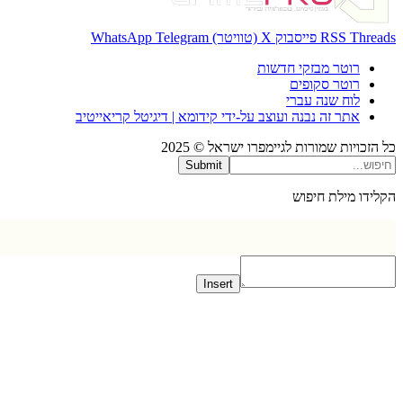
Thr
RSS
פייסבוק
X (טוויטר)
Telegram
WhatsApp
רוטר מבזקי חדשות
רוטר סקופים
לוח שנה עברי
אתר זה נבנה ועוצב על-ידי קידומא | דיגיטל קריאייטיב
כויות שמורות לגיימפרו ישראל © 2025
Submit
דו מילת חיפוש
Insert