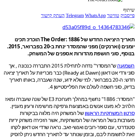
ף
בוק
טוויטר
WhatsApp
Telegram
העתק קישור
תאריך היציאה החדש של The Order: 1886 הוכרז: תכינו
יומנים (וארנקים) מפני שהמסדר ינחת ב-20 בפברואר, 2015.
סף, סוני חושפת מהדורות אספנים של המשחק.
ועה
ש"המסדר" נדחה לתחילת 2015 התבררה כנכונה , אך
סוני ורדי אט דאוון (Ready at Dawn) כבר מכריזות על תאריך יציאה
חדש: ה-20 בפברואר. למי שלא ידוע, שנה שעברה, באותו תאריך
ק, סוני חשפה לעולם את הפלייסטיישן 4.
"המסדר: 1886" נחשף במהלך תערוכת E3 של שנה שעברה ומאז
ב לא מעט אנשים באמצעות גרפיקה מרשימה ורעיון מעניין.
ן המשחקיות הראשון
של המשחק היה מלווה בביקורות
בות בשל המראה של המשחקיות, אשר הזכירה משחק יריות
רטי, עם סופר-רובים ואנשי-זאב. נראה שרדי אט דאוון לקחו
לתשומת ליבם, ובזמן שנותר עד לתאריך החדש ניתן להסיק