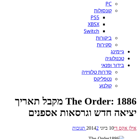
PC
קונסולות
PS5
XBSX
Switch
ביקורות
סקירות
גיימינג
טכנולוגיה
בידור ופנאי
סדרות טלוויזיה
נטפליקס
קולנוע
The Order: 1886 מקבל תאריך
יאה חדש וגרסאות אספנים
 אקס די
10 ביוני 2014
2 תגובות