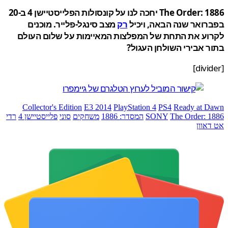
The Order: 1886 יחכה לנו על קונסולות הפלייסטיישן 4 ב-20
רואר שנה הבאה, ויכיל
רק
מצב סינגל-פלייר. מוכנים
וע את התחת של המפלצות המאיימות על שלום העולם
 אבירי השולחן העגול?
Collector's Edition
E3 2014
PlayStation 4
PS4
Ready at 
The Order: 
SONY
המסדר: 1886
משחקים
סוני
פלייסטיישן 4
רדי
אוון