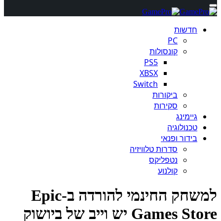
חדשות
PC
קונסולות
PS5
XBSX
Switch
ביקורות
סקירות
גיימינג
טכנולוגיה
בידור ופנאי
סדרות טלוויזיה
נטפליקס
קולנוע
למשחק החינמי להורדה ב-Epic
Games S יש וייב של ביושוק