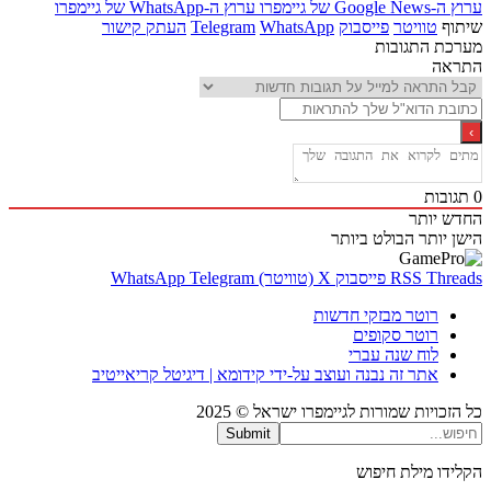
Goo של גיימפרו
ערוץ ה-WhatsApp של גיימפרו
ף
טוויטר
פייסבוק
WhatsApp
Telegram
העתק קישור
ת התגובות
אה
בות
 יותר
 יותר
הבולט ביותר
Thr
RSS
פייסבוק
X (טוויטר)
Telegram
WhatsApp
רוטר מבזקי חדשות
רוטר סקופים
לוח שנה עברי
אתר זה נבנה ועוצב על-ידי קידומא | דיגיטל קריאייטיב
כויות שמורות לגיימפרו ישראל © 2025
Submit
דו מילת חיפוש