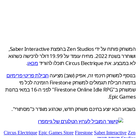
המשחק פותח על ידי Zen Studios בהפצת Saber Interactive,
ושוחרר בשנת 2022. מחירו עומד על 19.99 דולר לרכישה כשהוא
את Circus Electrique תוכלו להוריד
מכאן
.
ף למשחק חינמי זה, אפיק (שוב) מציעה
חבילת פריטי פרימיום
בדמות חבילת תגמולים למשחק Firestone הזמינה לכל מי
שמשחק ב"Firestone Online Idle RPG" לפני ה-16 במאי בחנות
Epic Ga
ע הבא יוצע בחינם משחק חדש, שכרגע מוגדר כ"מסתורי".
Circus Electrique
Epic Games Store
Firestone
Saber Interactive