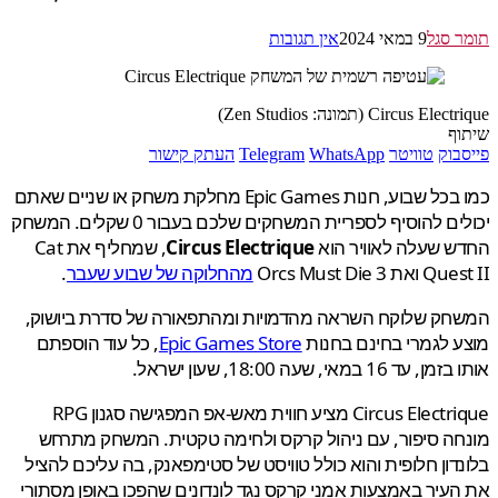
 סגל
9 במאי 2024
אין תגובות
Circus E (תמונה: Zen Studios)
ף
בוק
טוויטר
WhatsApp
Telegram
העתק קישור
כמו בכל שבוע, חנות Epic Games מחלקת משחק או שניים שאתם
יכולים להוסיף לספריית המשחקים שלכם בעבור 0 שקלים. המשחק
 שעלה לאוויר הוא
Circus Electrique
, שמחליף את Cat
 Orcs Must Die 3
מהחלוקה של שבוע שעבר
.
חק שלוקח השראה מהדמויות ומהתפאורה של סדרת ביושוק,
 לגמרי בחינם בחנות
Epic Games Store
, כל עוד הוספתם
ד 16 במאי, שעה 18:00, שעון ישראל.
Circus Electrique מציע חווית מאש-אפ המפגישה סגנון RPG
ה סיפור, עם ניהול קרקס ולחימה טקטית. המשחק מתרחש
דון חלופית והוא כולל טוויסט של סטימפאנק, בה עליכם להציל
עיר באמצעות אמני קרקס נגד לונדונים שהפכו באופן מסתורי