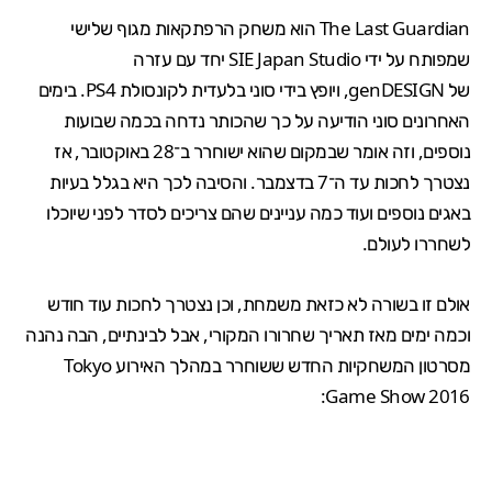
The Last Guardian
הוא משחק הרפתקאות מגוף שלישי
שמפותח על ידי SIE Japan Studio יחד עם עזרה
של genDESIGN, ויופץ בידי סוני בלעדית לקונסולת
PS4
. בימים
האחרונים סוני הודיעה על כך שהכותר
נדחה
בכמה שבועות
נוספים, וזה אומר שבמקום שהוא ישוחרר ב־28 באוקטובר, אז
נצטרך לחכות עד ה־7 בדצמבר. והסיבה לכך היא בגלל בעיות
באגים נוספים ועוד כמה עניינים שהם צריכים לסדר לפני שיוכלו
לשחררו לעולם.
אולם זו בשורה לא כזאת משמחת, וכן נצטרך לחכות עוד חודש
וכמה ימים מאז תאריך שחרורו המקורי, אבל לבינתיים, הבה נהנה
מסרטון המשחקיות החדש ששוחרר במהלך האירוע Tokyo
Game Show 2016: