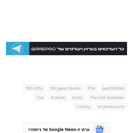
TGS 2016
SIE Japan Studio
PS4
genDESIGN
The Last Guardian
באגים
משחקים
סוני
סרטון משחקיות
קונסולה
ערוץ ה-Google News של גיימפרו