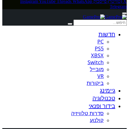
X (טוויטר)
פייסבוק
WhatsApp
Threads
YouTube
Instagram
Telegram
חדשות
PC
PS5
XBSX
Switch
מובייל
VR
ביקורות
גיימינג
טכנולוגיה
בידור ופנאי
סדרות טלוויזיה
קולנוע