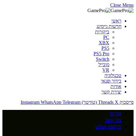
Close Menu
ראשי
חדשות גיימינג
ביקורות
PC
XBX
PS5
PS5 Pro
Switch
מובייל
VR
טכנולוגיה
בידור ופנאי
אודות
יצירת קשר
פייסבוק
X (טוויטר)
Threads
Telegram
WhatsApp
Instagram
אודות
צור קשר
פרסמו אצלנו