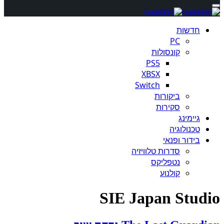
חדשות
PC
קונסולות
PS5
XBSX
Switch
ביקורות
סקירות
גיימינג
טכנולוגיה
בידור ופנאי
סדרות טלוויזיה
נטפליקס
קולנוע
SIE Japan Studio