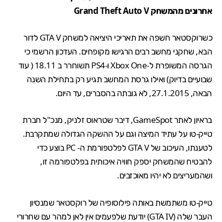
אחרונים מהמשחק Grand Theft Auto V
כשרוקסטאר חשפה את
תאריכי היציאה
למשחק
GTA V
לדור
הבא, שחקני מחשב רבים הרגישו מקופחים. העדכון הרשמי כי
הגרסה המשופרת ל-
Xbox One ו-PS4
תשוחרר ב 18.11 ( עוד
שבועיים בדיוק) ואילו גרסת המחשב תגיע רק בתחילת השנה
הבאה, 27.1.2015, לא גובתה בהסברים, עד היום.
בראיון לאתר
GameSpot
, דיבר
שטראוס
זלניק
, מנכ"ל חברת
טייק-טו על עתיד המיצה וגם על ההשקה הגדולה שמתקרבת.
לטענתו,
העיכוב
של
GTA V
לפלטפורמת ה- PC
בוצע כדי
להבטיח
שהמשחק
יספק
חוויה איכותית
בפלטפורמה זו
,
ושהמעריצים
לא יהיו מאוכזבים
.
טייק-טו משתמשת באותה פילוסופיה של רוקסטאר שמנסיון
העבר שלה (GTA IV) יודעת שלפעמים אין לאן למהר עם שחרורי