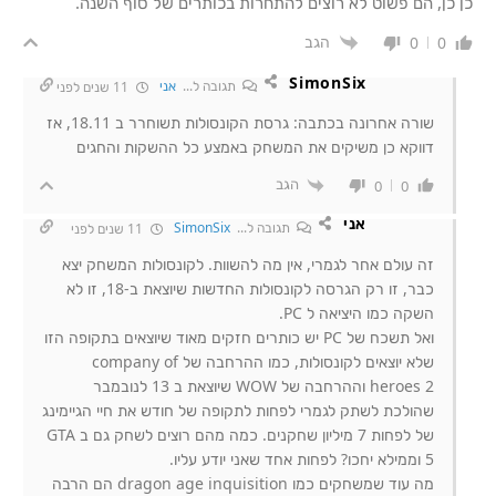
כן כן, הם פשוט לא רוצים להתחרות בכותרים של סוף השנה.
הגב
0
0
SimonSix
תגובה ל...
אני
11 שנים לפני
שורה אחרונה בכתבה: גרסת הקונסולות תשוחרר ב 18.11, אז
דווקא כן משיקים את המשחק באמצע כל ההשקות והחגים
הגב
0
0
אני
תגובה ל...
SimonSix
11 שנים לפני
זה עולם אחר לגמרי, אין מה להשוות. לקונסולות המשחק יצא
כבר, זו רק הגרסה לקונסולות החדשות שיוצאת ב-18, זו לא
השקה כמו היציאה ל PC.
ואל תשכח של PC יש כותרים חזקים מאוד שיוצאים בתקופה הזו
שלא יוצאים לקונסולות, כמו ההרחבה של company of
heroes 2 וההרחבה של WOW שיוצאת ב 13 לנובמבר
שהולכת לשתק לגמרי לפחות לתקופה של חודש את חיי הגיימינג
של לפחות 7 מיליון שחקנים. כמה מהם רוצים לשחק גם ב GTA
5 וממילא יחכו? לפחות אחד שאני יודע עליו.
מה עוד שמשחקים כמו dragon age inquisition הם הרבה