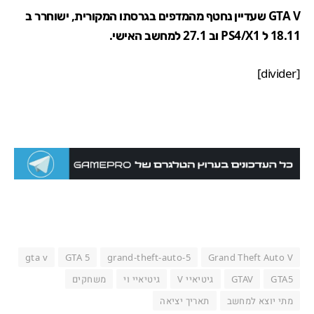
GTA V ש
עדיין נחטף מהמדפים
בגרסתו המקורית, ישוחרר ב
18.11 ל PS4/X1 וב 27.1 למחשב האישי.
[divider]
gta v
GTA 5
grand-theft-auto-5
Grand Theft Auto V
GTA5
GTAV
גיטיאיי V
גיטיאיי וי
משחקים
מתי יוצא למחשב
תאריך יציאה