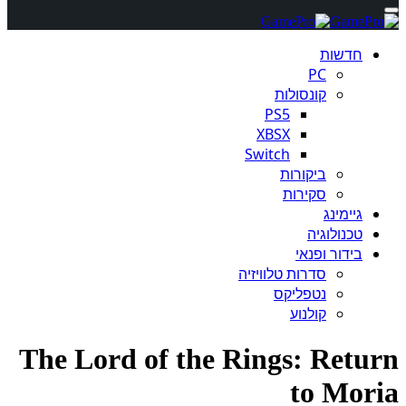
חדשות
PC
קונסולות
PS5
XBSX
Switch
ביקורות
סקירות
גיימינג
טכנולוגיה
בידור ופנאי
סדרות טלוויזיה
נטפליקס
קולנוע
The Lord of the Rings: Return
to Moria