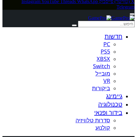
X (טוויטר)
פייסבוק
WhatsApp
Threads
YouTube
Instagram
Telegram
חדשות
PC
PS5
XBSX
Switch
מובייל
VR
ביקורות
גיימינג
טכנולוגיה
בידור ופנאי
סדרות טלוויזיה
קולנוע