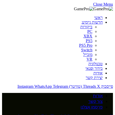
Close Menu
ראשי
חדשות גיימינג
ביקורות
PC
XBX
PS5
PS5 Pro
Switch
מובייל
VR
טכנולוגיה
בידור ופנאי
אודות
יצירת קשר
פייסבוק
X (טוויטר)
Threads
Telegram
WhatsApp
Instagram
אודות
צור קשר
פרסמו אצלנו