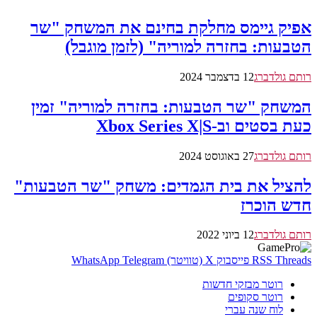
אפיק גיימס מחלקת בחינם את המשחק "שר
הטבעות: בחזרה למוריה" (לזמן מוגבל)
רותם גולדברג
12 בדצמבר 2024
המשחק "שר הטבעות: בחזרה למוריה" זמין
כעת בסטים וב-Xbox Series X|S
רותם גולדברג
27 באוגוסט 2024
להציל את בית הגמדים: משחק "שר הטבעות"
חדש הוכרז
רותם גולדברג
12 ביוני 2022
Threads
RSS
פייסבוק
X (טוויטר)
Telegram
WhatsApp
רוטר מבזקי חדשות
רוטר סקופים
לוח שנה עברי