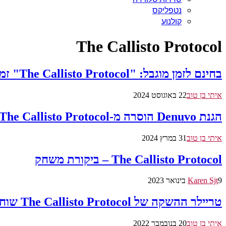
נטפליקס
קולנוע
The Callisto Protocol
בחינם לזמן מוגבל: "The Callisto Protocol" זמין להורדה בחנות של אפיק גיימס
איתי בן טוב
22 באוגוסט 2024
הגנת Denuvo הוסרה מ-The Callisto Protocol, וגיימרים מדווחים על שיפור בביצועים
איתי בן טוב
31 במרץ 2024
The Callisto Protocol – ביקורת משחק
9 בינואר 2023
Karen Sjt
טריילר ההשקה של The Callisto Protocol שוחרר
איתי בן טוב
20 בנובמבר 2022