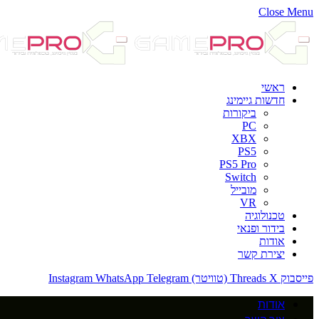
Close Menu
ראשי
חדשות גיימינג
ביקורות
PC
XBX
PS5
PS5 Pro
Switch
מובייל
VR
טכנולוגיה
בידור ופנאי
אודות
יצירת קשר
פייסבוק
X (טוויטר)
Threads
Telegram
WhatsApp
Instagram
אודות