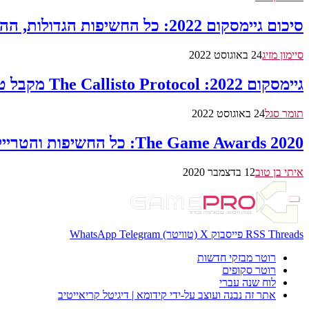
סיכום גיימסקום 2022: כל החשיפות הגדולות, ההכרזות והמשחקים החדשים מאירוע הגיימינג
סיימון מזיג
24 באוגוסט 2022
גיימסקום 2022: The Callisto Protocol מקבל טריילר גיימפליי חדש
תומר סגל
24 באוגוסט 2022
The Game Awards 2020: כל החשיפות והטריילרים החדשים
איתי בן טוב
12 בדצמבר 2020
Threads
RSS
פייסבוק
X (טוויטר)
Telegram
WhatsApp
רוטר מבזקי חדשות
רוטר סקופים
לוח שנה עברי
אתר זה נבנה ועוצב על-ידי קידומא | דיגיטל קריאייטיב