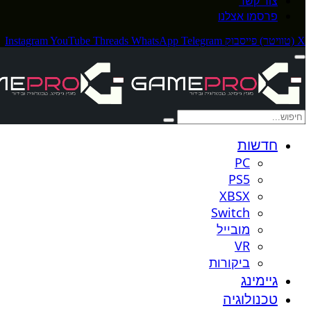
צור קשר
פרסמו אצלנו
X (טוויטר)
פייסבוק
Telegram
WhatsApp
Threads
YouTube
Instagram
חדשות
PC
PS5
XBSX
Switch
מובייל
VR
ביקורות
גיימינג
טכנולוגיה