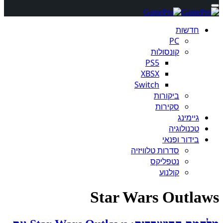
חדשות
PC
קונסולות
PS5
XBSX
Switch
ביקורות
סקירות
גיימינג
טכנולוגיה
בידור ופנאי
סדרות טלוויזיה
נטפליקס
קולנוע
Star Wars Outlaws