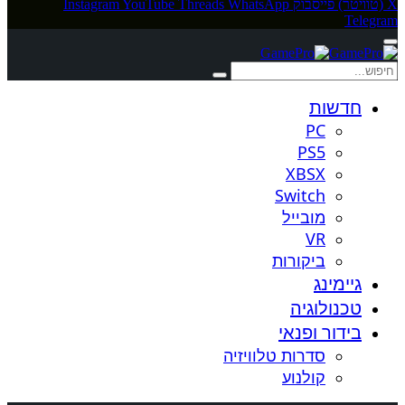
X (טוויטר)
פייסבוק
WhatsApp
Threads
YouTube
Instagram
Telegram
חדשות
PC
PS5
XBSX
Switch
מובייל
VR
ביקורות
גיימינג
טכנולוגיה
בידור ופנאי
סדרות טלוויזיה
קולנוע