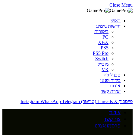
Close Menu
ראשי
חדשות גיימינג
ביקורות
PC
XBX
PS5
PS5 Pro
Switch
מובייל
VR
טכנולוגיה
בידור ופנאי
אודות
יצירת קשר
פייסבוק
X (טוויטר)
Threads
Telegram
WhatsApp
Instagram
אודות
צור קשר
פרסמו אצלנו