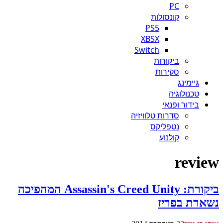
PC
קונסולות
PS5
XBSX
Switch
ביקורות
סקירות
גיימינג
טכנולוגיה
בידור ופנאי
סדרות טלוויזיה
נטפליקס
קולנוע
review
ביקורת: Assassin's Creed Unity המהפיכה
נשארת בפריז