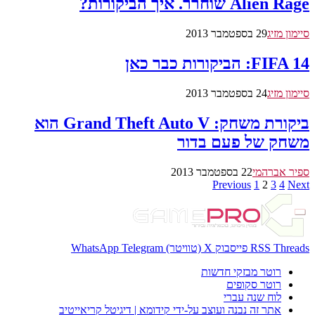
Alien Rage שוחרר. איך הביקורות?
סיימון מזיג
29 בספטמבר 2013
FIFA 14: הביקורות כבר כאן
סיימון מזיג
24 בספטמבר 2013
ביקורת משחק: Grand Theft Auto V הוא
משחק של פעם בדור
ספיר אברהמי
22 בספטמבר 2013
Previous
1
2
3
4
Next
Threads
RSS
פייסבוק
X (טוויטר)
Telegram
WhatsApp
רוטר מבזקי חדשות
רוטר סקופים
לוח שנה עברי
אתר זה נבנה ועוצב על-ידי קידומא | דיגיטל קריאייטיב