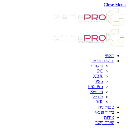
Close Menu
ראשי
חדשות גיימינג
ביקורות
PC
XBX
PS5
PS5 Pro
Switch
מובייל
VR
טכנולוגיה
בידור ופנאי
אודות
יצירת קשר