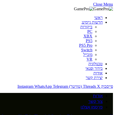
Close Menu
ראשי
חדשות גיימינג
ביקורות
PC
XBX
PS5
PS5 Pro
Switch
מובייל
VR
טכנולוגיה
בידור ופנאי
אודות
יצירת קשר
פייסבוק
X (טוויטר)
Threads
Telegram
WhatsApp
Instagram
אודות
צור קשר
פרסמו אצלנו