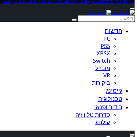
X (טוויטר)
פייסבוק
Telegram
WhatsApp
Threads
YouTube
Instagram
חדשות
PC
PS5
XBSX
Switch
מובייל
VR
ביקורות
גיימינג
טכנולוגיה
בידור ופנאי
סדרות טלוויזיה
קולנוע