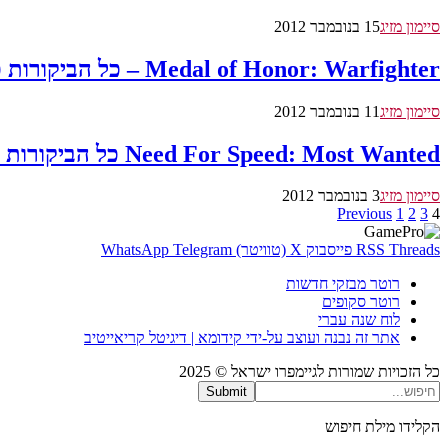
סיימון מזיג
15 בנובמבר 2012
Medal of Honor: Warfighter – כל הביקורות כאן
סיימון מזיג
11 בנובמבר 2012
Need For Speed: Most Wanted כל הביקורות כאן
סיימון מזיג
3 בנובמבר 2012
Previous
1
2
3
4
Threads
RSS
פייסבוק
X (טוויטר)
Telegram
WhatsApp
רוטר מבזקי חדשות
רוטר סקופים
לוח שנה עברי
אתר זה נבנה ועוצב על-ידי קידומא | דיגיטל קריאייטיב
כל הזכויות שמורות לגיימפרו ישראל © 2025
Submit
הקלידו מילת חיפוש