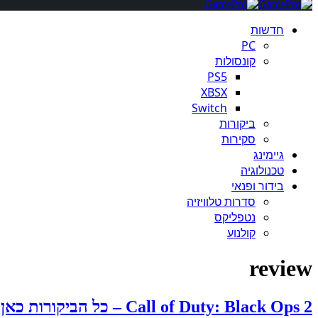
חדשות
PC
קונסולות
PS5
XBSX
Switch
ביקורות
סקירות
גיימינג
טכנולוגיה
בידור ופנאי
סדרות טלוויזיה
נטפליקס
קולנוע
review
Call of Duty: Black Ops 2 – כל הביקורות כאן