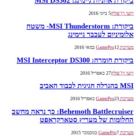
ביקורת אוזניות גיימינג: MSI DS502
רועי רן־פולק
5 ביוני 2016
ביקורת: MSI Thunderstorm- משטח
אלומיניום לעכבר גיימינג
מערכת GamePro
12 במאי 2016
ביקורת חומרה: MSI Interceptor DS300
רועי רן־פולק
27 באפריל 2016
MSI בהגרלה חגיגית לכבוד האביב
מערכת GamePro
23 באפריל 2016
Behemoth Battlecruiser: כך נראה מחשב
החלומות של מעריץ סטארקראפט
מערכת GamePro
7 בנובמבר 2015