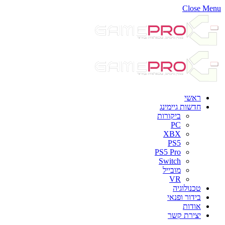
Close Menu
ראשי
חדשות גיימינג
ביקורות
PC
XBX
PS5
PS5 Pro
Switch
מובייל
VR
טכנולוגיה
בידור ופנאי
אודות
יצירת קשר