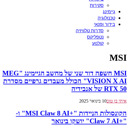
סקירות
גיימינג
טכנולוגיה
בידור ופנאי
סדרות טלוויזיה
נטפליקס
קולנוע
MSI
MSI חשפה דור שני של מחשב הגיימינג "MEG
VISION X AI" הכולל מעבדים גרפיים מסדרת
RTX 50 של אנבידיה
איתי בן טוב
10 בינואר 2025
הקונסולות הניידות "+MSI Claw 8 AI" ו-
"+Claw 7 AI" יושקו בינואר