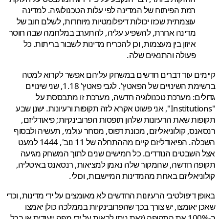
רמת הפיתוח של המדינה לפי עלות הטכנולוגיה. למדינה
עוצמתית שכזו יכולות דיפלומטיות מיוחדות, לשלם חוב של
מדינה אחרת, להשפיע עליה, להתערב במלחמה שבה חוסר
איזון בין מעצמות, וכן להכריח מדינות לשבור בריתות. כל
פעולה והתנאים שלה.
ים עוד דברים חדשים במשחק עליהם אפשר לקרוא למטה
ברשימת השינויים של הפאטץ'. לגבי פאטץ' 1.18, שני שינויים
ים: מערכת טכנולוגיה חדשה, מערכת זו מתבססת על
"Institutions", אני פשוט אקרא לזה תקופות ורעיונות. ישנן שבע
ות שאת הרעיונות שלהן תופסות הפרובינקיות; פיאודליזם,
נס, קולוניאליזם, מכונת דפוס, מסחר עולמי, תעשיה ולבסוף
השכלה. הפיאודליזם קיים מההתחלה של 11 נוב', 1444 למעט
השבטים הנודדים. כל חמישים שנים לתוך המשחק מגיעה
ה חדשה, שהמקור שלה נאמן למציאות, רנסאנס באיטליה,
ניאליזם באחת מהמדינות המיישבות, וכולי.
ן דיפולטיבי הרעיונות החדשים לא מאומצים על ידי מדינות, וכדי
 יאומצו, יש צורך בכך שהפרובינקיות בממלכה כולן יאמצו
ב-100% את התקופה (זאת ניתן לראות על ידי מפה ייעודית או בכל