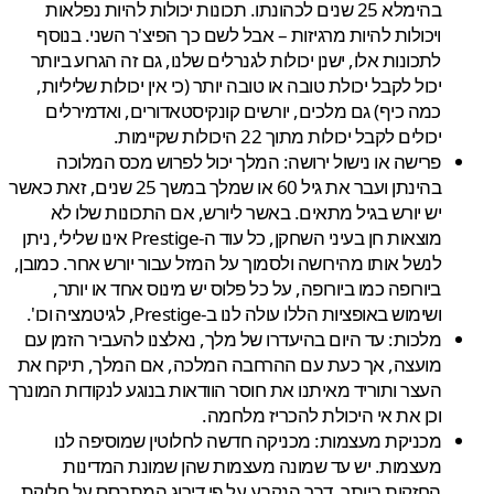
בהימלא 25 שנים לכהונתו. תכונות יכולות להיות נפלאות
ויכולות להיות מרגיזות – אבל לשם כך הפיצ'ר השני. בנוסף
לתכונות אלו, ישנן יכולות לגנרלים שלנו, גם זה הגרוע ביותר
יכול לקבל יכולת טובה או טובה יותר (כי אין יכולות שליליות,
כמה כיף) גם מלכים, יורשים קונקיסטאדורים, ואדמירלים
יכולים לקבל יכולות מתוך 22 היכולות שקיימות.
פרישה או נישול ירושה: המלך יכול לפרוש מכס המלוכה
בהינתן ועבר את גיל 60 או שמלך במשך 25 שנים, זאת כאשר
יש יורש בגיל מתאים. באשר ליורש, אם התכונות שלו לא
מוצאות חן בעיני השחקן, כל עוד ה-Prestige אינו שלילי, ניתן
לנשל אותו מהירושה ולסמוך על המזל עבור יורש אחר. כמובן,
ביורופה כמו ביורופה, על כל פלוס יש מינוס אחד או יותר,
ושימוש באופציות הללו עולה לנו ב-Prestige, לגיטמציה וכו'.
מלכות: עד היום בהיעדרו של מלך, נאלצנו להעביר הזמן עם
מועצה, אך כעת עם ההרחבה המלכה, אם המלך, תיקח את
העצר ותוריד מאיתנו את חוסר הוודאות בנוגע לנקודות המונרך
וכן את אי היכולת להכריז מלחמה.
מכניקת מעצמות: מכניקה חדשה לחלוטין שמוסיפה לנו
מעצמות. יש עד שמונה מעצמות שהן שמונת המדינות
החזקות ביותר, דבר הנקבע על פי דירוג המתבסס על חלוקת