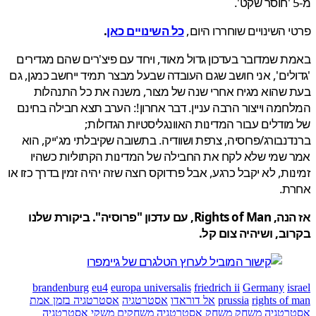
 השינויים שוחררו היום,
כל השינויים כאן
.
 שמדובר בעדכון גדול מאוד, ויחד עם פיצ'רים שהם מגדירים
לים', אני חושב שגם העובדה שבעל מבצר תמיד ייחשב כמגן, גם
שהוא מגיח אחרי שנה של מצור, משנה את כל התנהלות
מה וייצור הרבה עניין. דבר אחרון!: הערב תצא חבילה בחינם
ודלים עבור המדינות האוונגליסטיות הגדולות;
נבורג/פרוסיה, צרפת ושוודיה. בתשובה שקיבלתי מג'ייק, הוא
שמי שלא לקח את החבילה של המדינות הקתוליות כשהיו
ות, לא יקבל כרגע, אבל פרדוקס רוצה שזה יהיה זמין בדרך כזו או
ת.
אז הנה, Rights of Man, עם עדכון "פרוסיה". ביקורת שלנו
ב, ושיהיה צום קל.
brandenburg
eu4
europa universalis
friedrich ii
Germany
i
rights of
prussia
אל דוראדו
אסטרטגיה
אסטרטגיה בזמן אמת
רטגיה משחק
משחק אסטרטגיה
משחקים
משקי אסטרטגיה