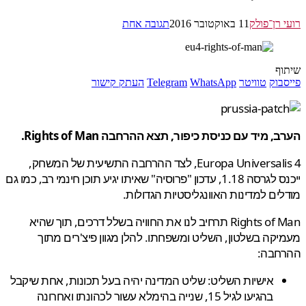
 רן־פולק
11 באוקטובר 2016
תגובה אחת
ף
בוק
טוויטר
WhatsApp
Telegram
העתק קישור
 מיד עם כניסת כיפור, תצא ההרחבה Rights of Man.
4 Europa Universalis, לצד ההרחבה התשיעית של המשחק,
ייכנס לגרסה 1.18, עדכון "פרוסיה" שאיתו יגיע תוכן חינמי רב, כמו גם
ים למדינות האוונגליסטיות הגדולות.
Rights of Man תרחיב לנו את החוויה בשלל דרכים, תוך שהיא
קה בשלטון, השליט ומשפחתו. להלן מגוון פיצ'רים מתוך
חבה:
אישיות השליט: שליט המדינה יהיה בעל תכונות, אחת שיקבל
בהגיעו לגיל 15, שנייה בהימלא עשור לכהונתו ואחרונה