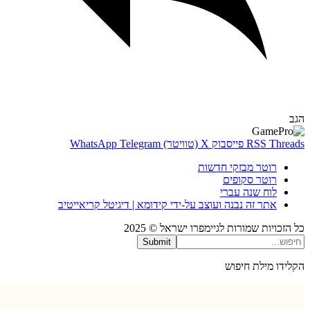
Thr
RSS
פייסבוק
X (טוויטר)
Telegram
WhatsApp
רוטר מבזקי חדשות
רוטר סקופים
לוח שנה עברי
אתר זה נבנה ועוצב על-ידי קידומא | דיגיטל קריאייטיב
כויות שמורות לגיימפרו ישראל © 2025
Submit
דו מילת חיפוש