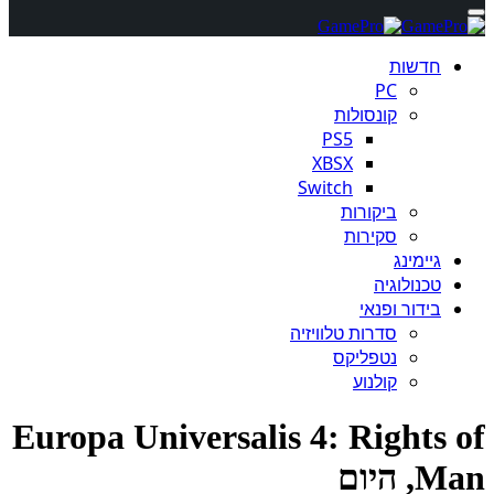
חדשות
PC
קונסולות
PS5
XBSX
Switch
ביקורות
סקירות
גיימינג
טכנולוגיה
בידור ופנאי
סדרות טלוויזיה
נטפליקס
קולנוע
Europa Universalis 4: Rights 
 היום