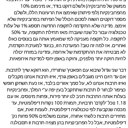
ממשק של פרובינקיה) ולשלם דוקט בודד, או מינימום 10%
ובינקיות (לפי פיתוח) שאימצו את הרעיונות הללו, ולשלם
 דוקטים השווה לסכום הכולל של הפיתוח בפרובינקיות שלא
אימצו. מדינה שלא התקדמה לתקופה החדשה תספוג 1% של עלות
טכנולוגיה עבור כל שנה שעברה מאז תחילת התקופה, עד 50%
פה. כל תקופה מעניקה למי שמאמץ אותה גם בונוסים כאלו
ים. אז למה זה טוב? המערכת הזו, בניגוד למערכת הקודמת,
בטיחה את ההתקדמות של אירופה, ומדינה במזרח יכולה
ת חזקה יותר מלפניכן, וחזקה באופן יחסי למדינות אירופאיות.
שני וגדול שיבוא עם הפאטץ' שתורידו, הוא דווקא שייך לתרבות.
ד היום היינו מוגבלים באופן גורף, איזו תרבות אנחנו מקבלים
ו תרבות אנחנו לא, על סמך אזורים בלבד, אז כעת השחקן חופשי
ור לבחור לו תרבות שתתקבל בעין יפה ע"י המלך, ופרובינקיות
ת אותה התרבות תניב לנו יותר פירות, ופחות מינוסים. אז עם
1.18 נוכל 'לקדם' תרבויות, תמורת 100 נקודות דיפלומטיות, עד
 שנקבעת לפי טכנולוגיה דיפלומטית. לעומת זאת, אם
מחזירים תרבות כלשהי אחורה, אמנם משלמים 90% פחות נק'
ומטיות, אבל כל הפרובינציות בהן מצויה תרבות זו תסבולנה