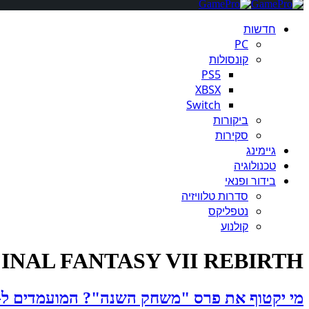
חדשות
PC
קונסולות
PS5
XBSX
Switch
ביקורות
סקירות
גיימינג
טכנולוגיה
בידור ופנאי
סדרות טלוויזיה
נטפליקס
קולנוע
FINAL FANTASY VII REBIRTH
מי יקטוף את פרס "משחק השנה"? המועמדים ל-The Game Awards 2024 נחשפו