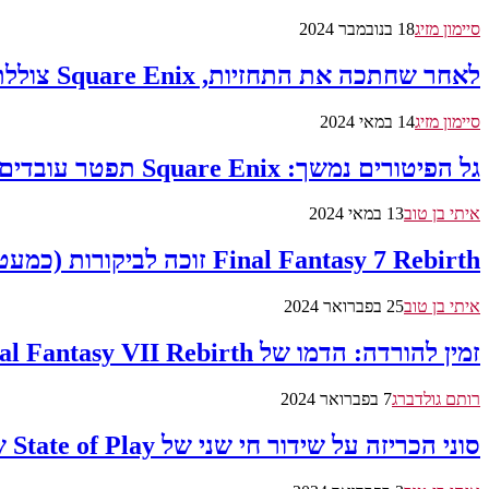
סיימון מזיג
18 בנובמבר 2024
לאחר שחתכה את התחזיות, Square Enix צוללת ב-16% בבורסה בטוקיו
סיימון מזיג
14 במאי 2024
גל הפיטורים נמשך: Square Enix תפטר עובדים בארה"ב ובאיחוד האירופי כחלק מארגון מחדש
איתי בן טוב
13 במאי 2024
Final Fantasy 7 Rebirth זוכה לביקורות (כמעט) מושלמות
איתי בן טוב
25 בפברואר 2024
זמין להורדה: הדמו של Final Fantasy VII Rebirth שוחרר
רותם גולדברג
7 בפברואר 2024
סוני הכריזה על שידור חי שני של State of Play שיוקדש ל- Final Fantasy VII Rebirth