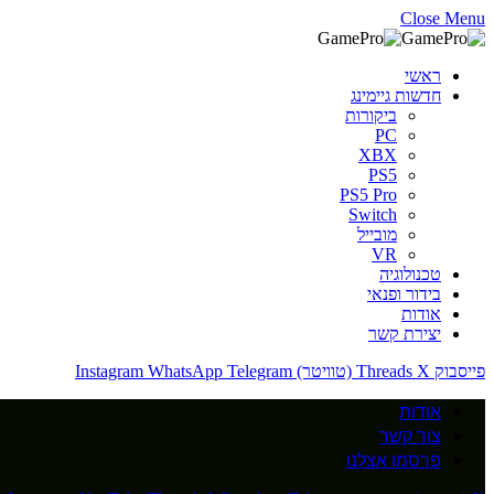
Close Menu
ראשי
חדשות גיימינג
ביקורות
PC
XBX
PS5
PS5 Pro
Switch
מובייל
VR
טכנולוגיה
בידור ופנאי
אודות
יצירת קשר
פייסבוק
X (טוויטר)
Threads
Telegram
WhatsApp
Instagram
אודות
צור קשר
פרסמו אצלנו