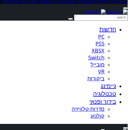
X (טוויטר)
פייסבוק
Telegram
WhatsApp
Threads
YouTube
Instagram
חדשות
PC
PS5
XBSX
Switch
מובייל
VR
ביקורות
גיימינג
טכנולוגיה
בידור ופנאי
סדרות טלוויזיה
קולנוע