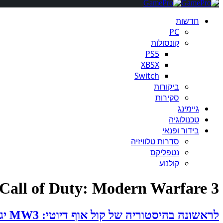
חדשות
PC
קונסולות
PS5
XBSX
Switch
ביקורות
סקירות
גיימינג
טכנולוגיה
בידור ופנאי
סדרות טלוויזיה
נטפליקס
קולנוע
Call of Duty: Modern Warfare 3
לראשונה בהיסטוריה של קול אוף דיוטי: MW3 יגיע מחר ל-Xbox Game Pass