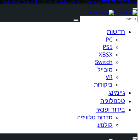
X (טוויטר)
פייסבוק
Telegram
WhatsApp
Threads
YouTube
Instagram
חדשות
PC
PS5
XBSX
Switch
מובייל
VR
ביקורות
גיימינג
טכנולוגיה
בידור ופנאי
סדרות טלוויזיה
קולנוע