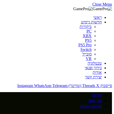
Close Menu
ראשי
חדשות גיימינג
ביקורות
PC
XBX
PS5
PS5 Pro
Switch
מובייל
VR
טכנולוגיה
בידור ופנאי
אודות
יצירת קשר
פייסבוק
X (טוויטר)
Threads
Telegram
WhatsApp
Instagram
אודות
צור קשר
פרסמו אצלנו