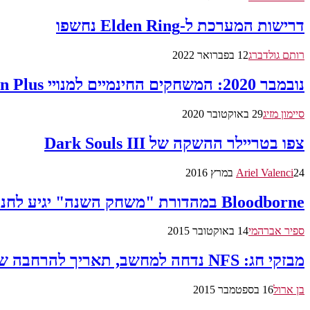
דרישות המערכת ל-Elden Ring נחשפו
רותם גולדברג
12 בפברואר 2022
נובמבר 2020: המשחקים החינמיים למנויי PlayStation Plus נחשפו
סיימון מזיג
29 באוקטובר 2020
צפו בטריילר ההשקה של Dark Souls III
24 במרץ 2016
Ariel Valenci
Bloodborne במהדורת "משחק השנה" יגיע לחנויות בנובמבר
ספיר אברהמי
14 באוקטובר 2015
מבזקי חג: NFS נדחה למחשב, תאריך להרחבה של SC2, מטאל גיר 5, AC:S, ועוד.
בן ארול
16 בספטמבר 2015