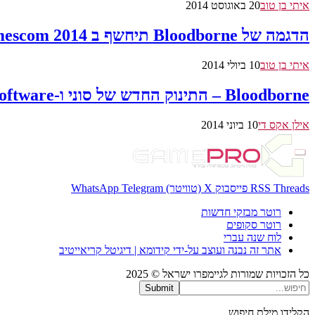
איתי בן טוב
20 באוגוסט 2014
הדגמה של Bloodborne תיחשף ב Gamescom 2014
איתי בן טוב
10 ביולי 2014
Bloodborne – התינוק החדש של סוני ו-From Software
אילן אקס די
10 ביוני 2014
Threads
RSS
פייסבוק
X (טוויטר)
Telegram
WhatsApp
רוטר מבזקי חדשות
רוטר סקופים
לוח שנה עברי
אתר זה נבנה ועוצב על-ידי קידומא | דיגיטל קריאייטיב
כל הזכויות שמורות לגיימפרו ישראל © 2025
Submit
הקלידו מילת חיפוש