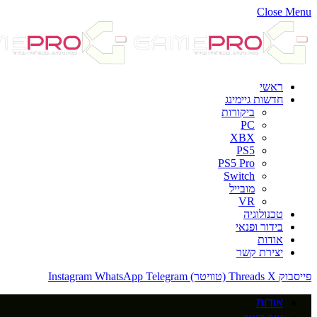
Close Menu
ראשי
חדשות גיימינג
ביקורות
PC
XBX
PS5
PS5 Pro
Switch
מובייל
VR
טכנולוגיה
בידור ופנאי
אודות
יצירת קשר
פייסבוק
X (טוויטר)
Threads
Telegram
WhatsApp
Instagram
אודות