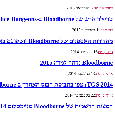
דיוויד פרוטגין
6 בפברואר 2015
טריילר חדש של Bloodborne ב-Chalice Dungeons
דוד צבחון
1 בפברואר 2015
מהדורות האספנים של Bloodborne יושקו גם באירופה
סיימון מזיג
16 בדצמבר 2014
Bloodborne נדחה למרץ 2015
איתי בן טוב
13 בנובמבר 2014
TGS 2014: צפו בתבוסת הבוס האחרון ב Bloodborne
איתי בן טוב
22 בספטמבר 2014
המצגת הרשמית של Bloodborne מגיימסקום 2014