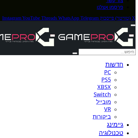
צור קשר
פרסמו אצלנו
X (טוויטר)
פייסבוק
Telegram
WhatsApp
Threads
YouTube
Instagram
חדשות
PC
PS5
XBSX
Switch
מובייל
VR
ביקורות
גיימינג
טכנולוגיה