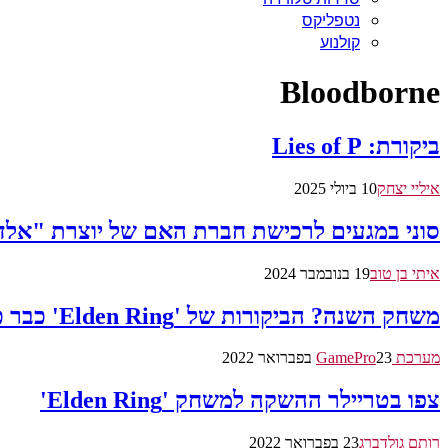
נטפליקס
קולנוע
Bloodborne
ביקורת: Lies of P
איליי יצחק
10 ביולי 2025
סוני במגעים לרכישת חברת האם של יוצרת "אלדן
איתי בן טוב
19 בנובמבר 2024
משחק השנה? הביקורות של 'Elden Ring' כבר כאן
מערכת GamePro
23 בפברואר 2022
צפו בטריילר ההשקה למשחק 'Elden Ring'
רותם גולדברג
23 בפברואר 2022