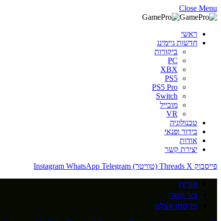
Close Menu
ראשי
חדשות גיימינג
ביקורות
PC
XBX
PS5
PS5 Pro
Switch
מובייל
VR
טכנולוגיה
בידור ופנאי
אודות
יצירת קשר
פייסבוק
X (טוויטר)
Threads
Telegram
WhatsApp
Instagram
אודות
צור קשר
פרסמו אצלנו