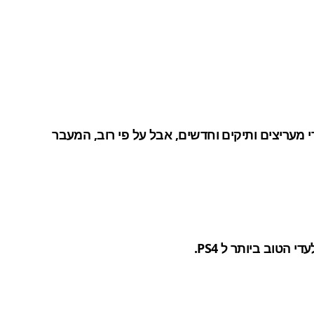
ת של From Software. לא הכל יתקבל בברכה על-ידי מעריצים ותיקים וחדשים, אבל על פי רוב, המעבר