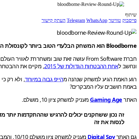
שיתוף
פייסבוק
טוויטר
WhatsApp
Telegram
העתק קישור
Bloodborne הוא המשחק הבלעדי הטוב ביותר לקונסולת ה PS4, ואת התואר הנכסף הזה מעניקים לו רוב המבקרים
חברת From Software עושה זאת שוב ומשחררת לאוויר העולם IP חדש, קשה, אפל, וקרוב לכדי שלמות.
ונחשב ל
אחת ההבטחות הגדולות של 2015
, מקיים את ההבטחה 
רגע האמת הגיע למשחק שנהנה מ
הייפ גבוה במיוחד
, ולא רק כי הוא אקסלוסיבי לפל
באמת חושבים עליו המבקרים?
האתר
Gaming Age
מעניק למשחק ציון 10, מושלם.
זה נכון ששחקנים יכולים להרגיש שההתקדמות יותר מ
לנסות את זה
גם האתר
Digital Spy
מעניק למשחק ציון מושלם 10/10, והמבקר פשוט לא יכול להפסיק לשחק: