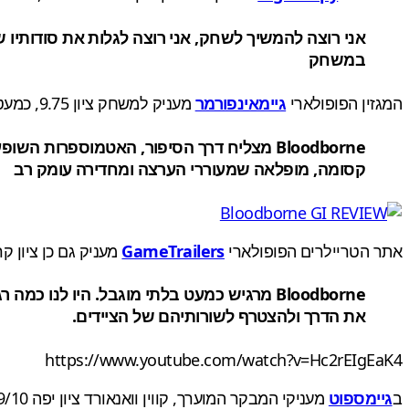
אני רוצה להמשיך לשחק, אני רוצה לגלות את סודותיו ש
במשחק
המגזין הפופולארי
גיימאינפורמר
מעניק למשחק ציון 9.75, כמעט מושלם:
קסומה, מופלאה שמעוררי הערצה ומחדירה עומק רב
אתר הטריילרים הפופולארי
GameTrailers
מעניק גם כן ציון קרוב 
Bloodborne
מרגיש
כמעט בלתי מוגבל
.
היו לנו
כמה רג
את הדרך
ו
להצטרף לשורותיהם
של הציידים
.
https://www.youtube.com/watch?v=Hc2rEIgEaK4
ב
גיימספוט
מעניקי המבקר המוערך, קווין וואנאורד ציון יפה 9/10, למרות שסיים אותו בפחות זמן מ Dark Souls II