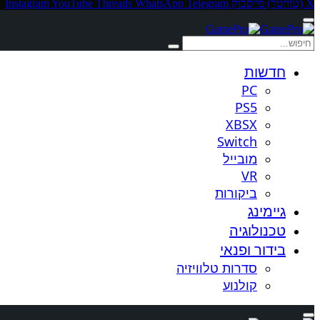
X (טוויטר)
פייסבוק
Telegram
WhatsApp
Threads
YouTube
Instagram
חדשות
PC
PS5
XBSX
Switch
מובייל
VR
ביקורות
גיימינג
טכנולוגיה
בידור ופנאי
סדרות טלוויזיה
קולנוע