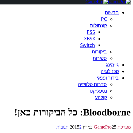
חדשות
PC
קונסולות
PS5
XBSX
Switch
ביקורות
סקירות
גיימינג
טכנולוגיה
בידור ופנאי
סדרות טלוויזיה
נטפליקס
קולנוע
Bloodborne: כל הביקורות כאן!
מערכת GamePro
25 במרץ 2015
2 תגובות