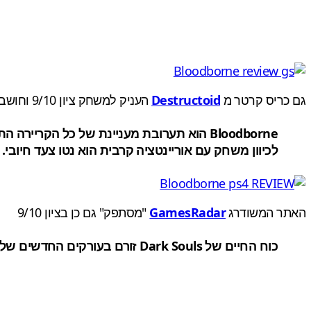
גם כריס קרטר מ
Destructoid
העניק למשחק ציון 9/10 וחושב שהכיוון של חברת הפיתוח, מבורך:
לכיוון משחק עם אוריינטציה קרבית הוא נטו צעד חיובי. bloodborne הוא לעזאזל מספק.
האתר המשודרג
GamesRadar
"מסתפק" גם כן בציון 9/10
כוח החיים של Dark Souls זורם בעורקים החדשים של bloodborne. אינטליגנטי ואינטנסיבי, זה פשוט המשחק הבלעדי הטוב ביותר ל PS4.