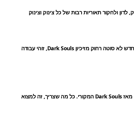
דון ולחקור תאוריות רבות של כל צינוק וצינוק
Bloodborne מצליח דרך הסיפור, האטמוספרות השופעות, וקרב צמוד שמכריח אותך להיות אגרסיבי. בעוד שה IP החדש לא סוטה רחוק מזיכיון Dark Souls, זוהי עבודה
מאז
Dark Souls
המקורי
.
כל מה שצריך
, זה
למצוא