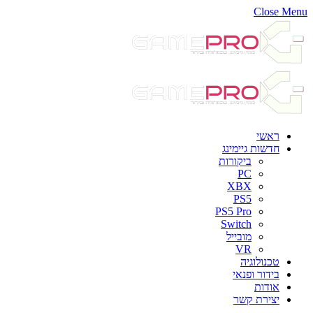
Close Menu
ראשי
חדשות גיימינג
ביקורות
PC
XBX
PS5
PS5 Pro
Switch
מובייל
VR
טכנולוגיה
בידור ופנאי
אודות
יצירת קשר