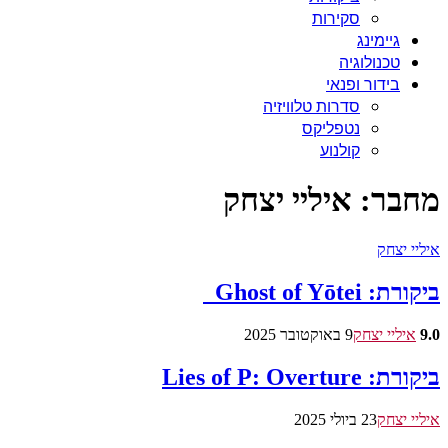
סקירות
גיימינג
טכנולוגיה
בידור ופנאי
סדרות טלוויזיה
נטפליקס
קולנוע
מחבר:
איליי יצחק
איליי יצחק
ביקורת: Ghost of Yōtei
9.0
איליי יצחק
9 באוקטובר 2025
ביקורת: Lies of P: Overture
איליי יצחק
23 ביולי 2025