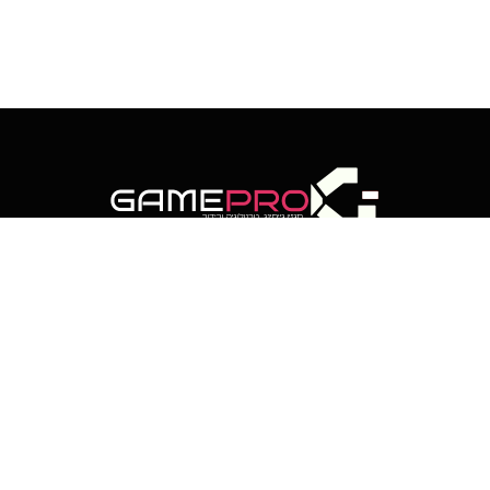
RSS
Threads
פייסבוק
X
WhatsApp
Telegram
(טוויטר)
רוטר מבזקי חדשות
רוטר סקופים
לוח שנה עברי
אתר זה נבנה ועוצב על-ידי קידומא | דיגיטל קריאייטיב
כל הזכויות שמורות לגיימפרו ישראל © 2025