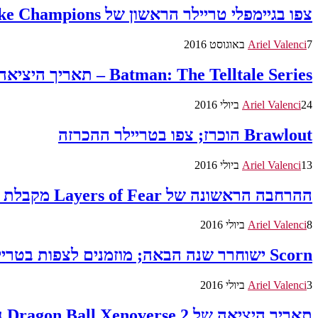
צפו בגיימפלי טריילר הראשון של Quake Champions
7 באוגוסט 2016
Ariel Valenci
Batman: The Telltale Series – תאריך היציאה של הפרק הראשון הוכרז
24 ביולי 2016
Ariel Valenci
Brawlout הוכרז; צפו בטריילר ההכרזה
13 ביולי 2016
Ariel Valenci
ההרחבה הראשונה של Layers of Fear מקבלת תאריך יציאה
8 ביולי 2016
Ariel Valenci
Scorn ישוחרר שנה הבאה; מוזמנים לצפות בטריילר החדש
3 ביולי 2016
Ariel Valenci
תאריך היציאה של Dragon Ball Xenoverse 2 נחשף