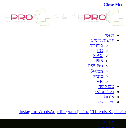
Close Menu
ראשי
חדשות גיימינג
ביקורות
PC
XBX
PS5
PS5 Pro
Switch
מובייל
VR
טכנולוגיה
בידור ופנאי
אודות
יצירת קשר
פייסבוק
X (טוויטר)
Threads
Telegram
WhatsApp
Instagram
אודות