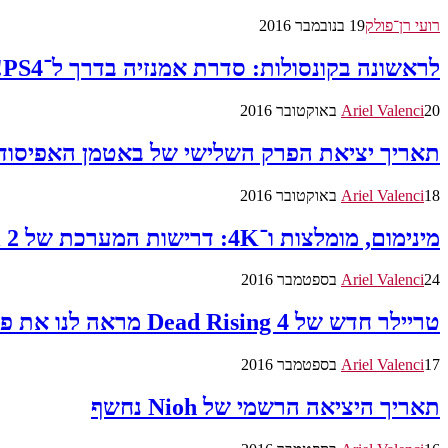
רועי רן־פולק
19 בנובמבר 2016
לראשונה בקונסולות: סדרת אמנזיה בדרך ל־PS4!
20 באוקטובר 2016
Ariel Valenci
תאריך יציאת הפרק השלישי של באטמן האפיסוד
18 באוקטובר 2016
Ariel Valenci
מינימום, מומלצות ו־4K: דרישות המערכת של Titanfall 2 נחשפו
24 בספטמבר 2016
Ariel Valenci
טריילר חדש של Dead Rising 4 מראה לנו את פרנק הורג זומבים בחליפת רובוט אכזרית
17 בספטמבר 2016
Ariel Valenci
תאריך היציאה הרשמי של Nioh נחשף