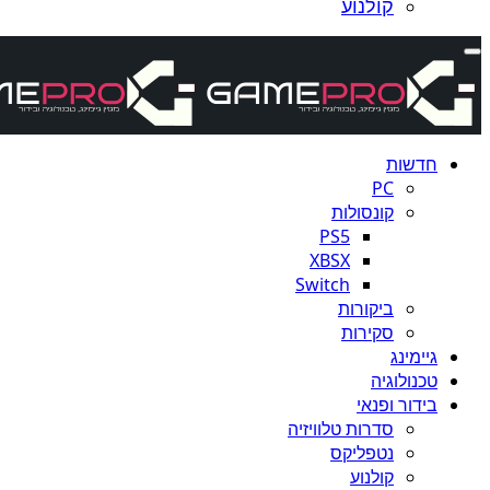
קולנוע
חדשות
PC
קונסולות
PS5
XBSX
Switch
ביקורות
סקירות
גיימינג
טכנולוגיה
בידור ופנאי
סדרות טלוויזיה
נטפליקס
קולנוע