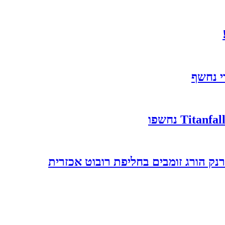
י נחשף