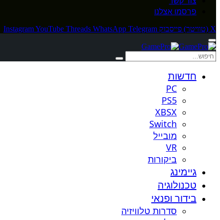
צור קשר
פרסמו אצלנו
X (טוויטר)
פייסבוק
Telegram
WhatsApp
Threads
YouTube
Instagram
חדשות
PC
PS5
XBSX
Switch
מובייל
VR
ביקורות
גיימינג
טכנולוגיה
בידור ופנאי
סדרות טלוויזיה