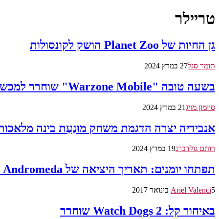
טריילר
גן החיות של Planet Zoo הושק לקונסולות
תומר סגל
27 במרץ 2024
בשעה טובה "Warzone Mobile" שוחרר למכשירים הניידים
סיימון מזיג
21 במרץ 2024
אנבידיה יצרה הדגמת משחק מוּנַעַת בינה מלאכות
רותם גולדברג
19 במרץ 2024
תפתחו יומנים: תאריך היציאה של Mass Effect: Andromeda נחשף
5 בינואר 2017
Ariel Valenci
באיחור קל: Watch Dogs 2 שוחרר