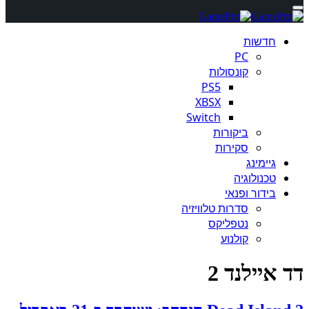
חדשות
PC
קונסולות
PS5
XBSX
Switch
ביקורות
סקירות
גיימינג
טכנולוגיה
בידור ופנאי
סדרות טלוויזיה
נטפליקס
קולנוע
דד איילנד 2