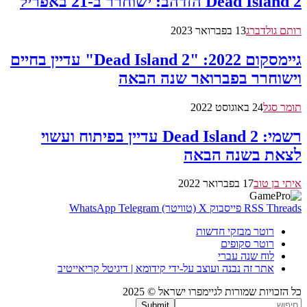
Dead Island 2 הזדהב: ישוחרר ב-21 באפריל
רותם גולדברג
13 בפברואר 2023
גיימסקום 2022: "Dead Island 2" עדיין בחיים
וישוחרר בפברואר שנה הבאה
תומר סגל
24 באוגוסט 2022
רשמי: Dead Island 2 עדיין בפיתוח ועשוי
לצאת בשנה הבאה
איתי בן טוב
17 בפברואר 2022
Threads
RSS
פייסבוק
X (טוויטר)
Telegram
WhatsApp
רוטר מבזקי חדשות
רוטר סקופים
לוח שנה עברי
אתר זה נבנה ועוצב על-ידי קידומא | דיגיטל קריאייטיב
כל הזכויות שמורות לגיימפרו ישראל © 2025
Submit