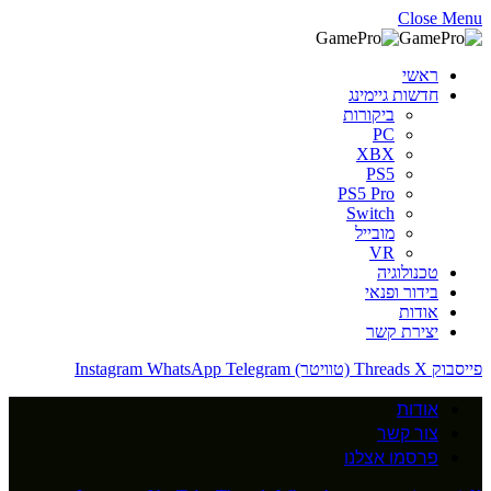
Close Menu
ראשי
חדשות גיימינג
ביקורות
PC
XBX
PS5
PS5 Pro
Switch
מובייל
VR
טכנולוגיה
בידור ופנאי
אודות
יצירת קשר
פייסבוק
X (טוויטר)
Threads
Telegram
WhatsApp
Instagram
אודות
צור קשר
פרסמו אצלנו