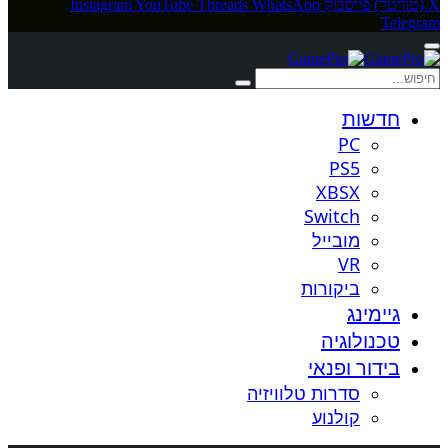
X (טוויטר)
פייסבוק
WhatsApp
Threads
YouTube
Instagram
Telegram
חדשות
PC
PS5
XBSX
Switch
מובייל
VR
ביקורות
גיימינג
טכנולוגיה
בידור ופנאי
סדרות טלוויזיה
קולנוע