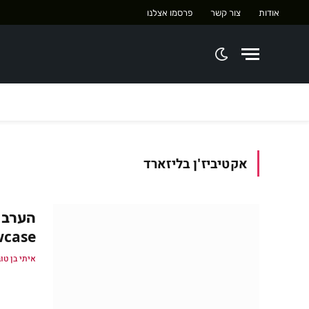
אודות
צור קשר
פרסמו אצלנו
אקטיביז'ן בליזארד
wcase
איתי בן טו