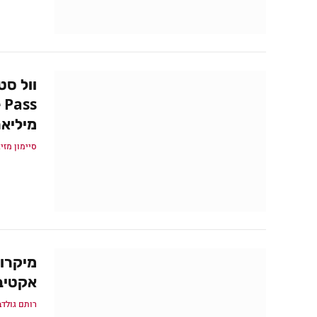
וול סט
מיליאר
סיימון מזיג
אקטיבי
רותם גולדב